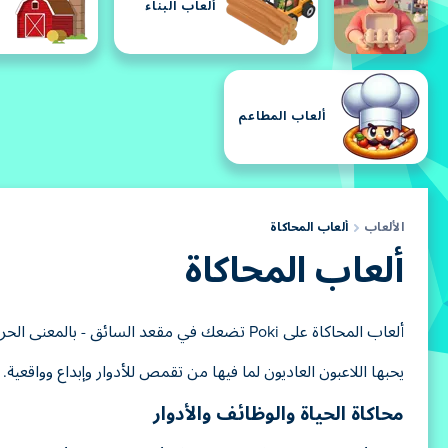
ألعاب البناء
ألعاب المطاعم
الألعاب
ألعاب المحاكاة
ألعاب المحاكاة
ألعاب المحاكاة على Poki تضعك في مقعد السائق - بالمعنى الحرفي والمجازي. من إدارة فندق إلى إدارة مدينة، هذه الألعاب مجانية وسريعة وجاهزة للعب في متصفحك.
يحبها اللاعبون العاديون لما فيها من تقمص للأدوار وإبداع وواقعية. Poki يجعل ألعاب المحاكاة فورية ومرحة ومدهشة بلا نهاية.
محاكاة الحياة والوظائف والأدوار