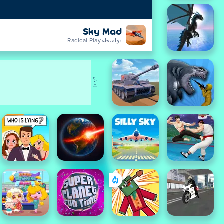
Sky Mad
بواسطة Radical Play
إعلان