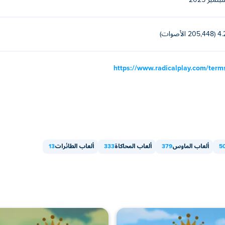
تمبر 2025
d Cup
,
Soccer Skills Euro Cup
205,448 الأصوات)
https://www.radicalplay.com/term
5
ألعاب الماوس
379
ألعاب المحاكاة
333
ألعاب الطائرات
13