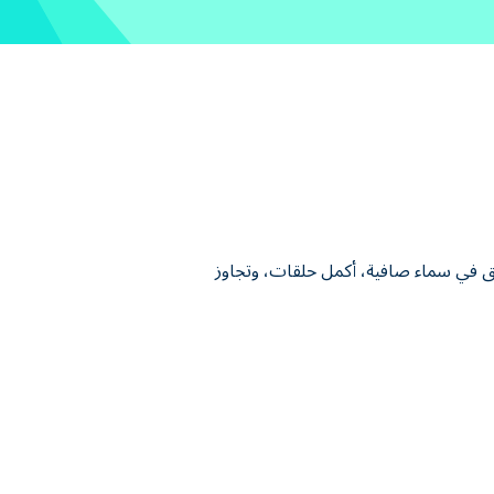
 حلّق في سماء صافية، أكمل حلقات، وتجاوز
كم مرة أردت أن تكون طيارًا في طائرة مقاتلة محاطة بالصحراء حتى تتمكن من الانطلاق بحرية؟ حسنًا، الآن فرصتك! Sky Mad هي لعبة محاكاة لطائرات مقاتلة حيث
كنت تخسر السباق، فيمكنك دائمًا إسقاط الفائز!