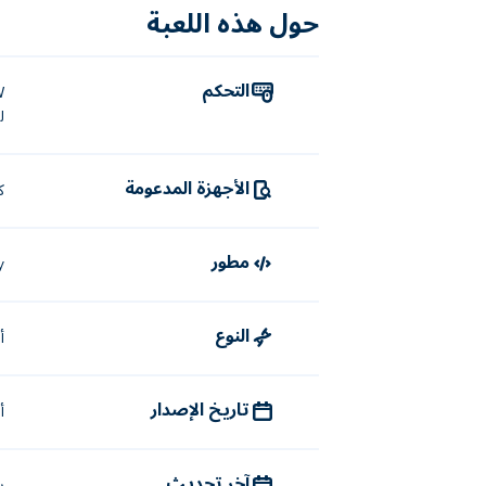
حول هذه اللعبة
هناك مخططان رئيسيان للتحكم للعب على سطح
لوحة المفاتيح:
التحكم
للط
السهم W أو السهم لأعلى: الطيران للأسفل
السهم الأيسر أو السهم الأيمن: الطيران 
الأجهزة المدعومة
ك
S أو السهم لأسفل: الطيران لأعلى
D أو السهم الأيمن: الطيران إلى اليمين
مطور
y
الفأر
النوع
انقر مرة واحدة على جانب الطائرة التي تريد تدو
أ
لإطلاق النار على الأعداء، أبقِهم ضمن مجال رؤيت
سيغير الوضع من السباق إلى الهجوم!
تاريخ الإصدار
أ
من هو مؤسس سكاي ماد؟
آخر تحديث