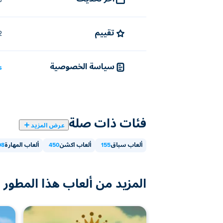
سب
تم إنشاء Sky Mad بواسطة Radical Play. يمكنك لعب ألعابهم الأخرى على Poki (بوكي):
!
Champions League
تقييم
4.2 (
كيف يمكنني لعب Sky Mad مجانًا؟
يمكنك لعب Sky Mad مجانًا على Poki.
سياسة الخصوصية
s
هل يمكنني لعب Sky Mad على الأجهزة المحمولة وسطح المكتب؟
يمكن لعب Sky Mad على جهاز الكمبيوتر الخاص بك والأجهزة المحمولة مثل الهواتف والأجهزة اللوحية.
فئات ذات صلة
عرض المزيد
ألعاب سباق
155
ألعاب اكشن
450
ألعاب المهارة
08
المزيد من ألعاب هذا المطور