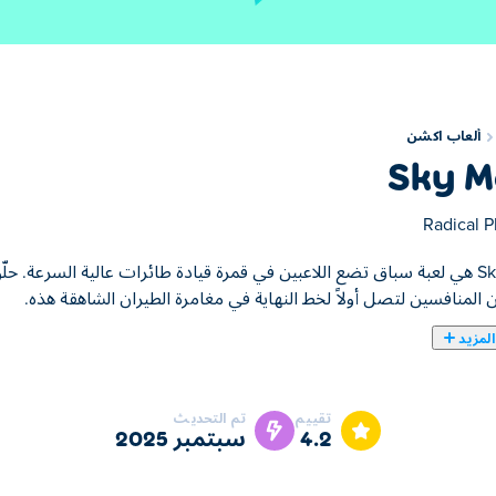
ألعاب اكشن
Sky 
Radical P
Sky Mad هي لعبة سباق تضع اللاعبين في قمرة قيادة طائرات عالية السرعة.
ن المنافسين لتصل أولاً لخط النهاية في مغامرة الطيران الشاهقة هذه.
لمزيد
 ضد الأعداء. يمكنك التبديل بين القتال والسباق أثناء اللعبة، لذا إذا 
تقييم
تم التحديث
تي يمكنك فتحها. هل يمكنك أن تصبح طيارًا مقاتلًا غير متمرس؟
4.2
سبتمبر 2025