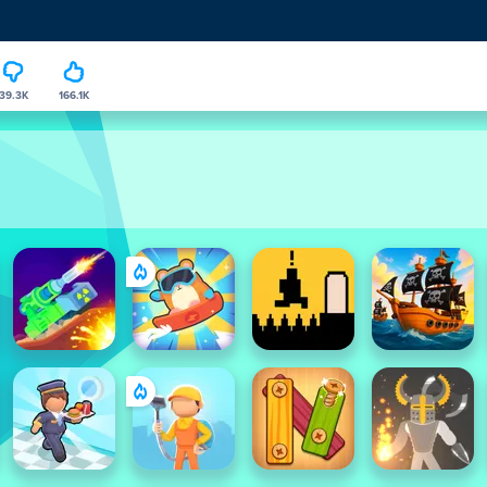
39.3K
166.1K