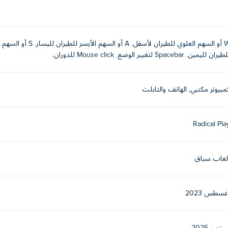
 المكتب:
يران لليمين. Spacebar لتغيير الوضع. Mouse click للدوران.
إلى اليسار
مبيوتر مكتبي, الهاتف والتابلت
Radical Pla
يرها. سيؤدي النقر عدة مرات إلى جعلك تدور في هذا الاتجاه بشكل أكثر حدة
لعاب سباق
ك وبمجرد أن يتحول المربع حولهم إلى اللون الأحمر، ستطلق النار عليهم ت
غسطس 2023