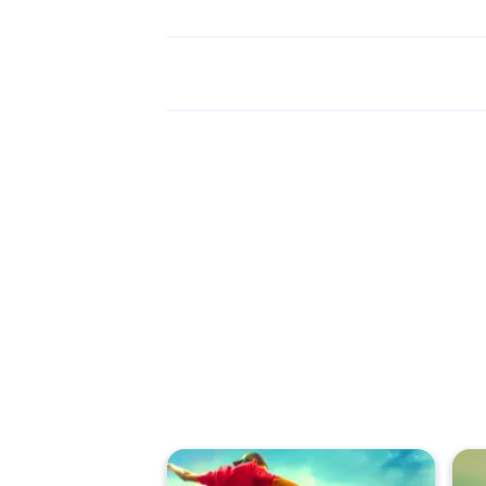
Soccer Skills Worl
و
Soccer Skills