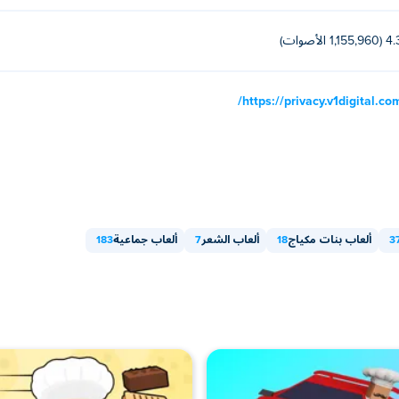
1,155,960 الأصوات)
https://privacy.v1digital.com
3
ألعاب بنات مكياج
18
ألعاب الشعر
7
ألعاب جماعية
183