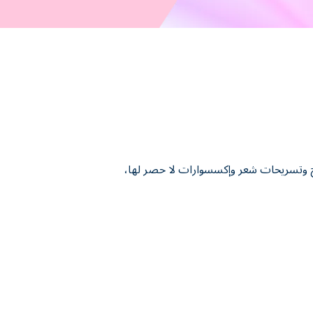
زياء ومكياج وتسريحات شعر وإكسسوارات لا حصر لها،
من الألوان النابضة بالحياة والأزياء العصرية
 وجرب الألوان وابتكر إطلالات فريدة تعكس ذوقك