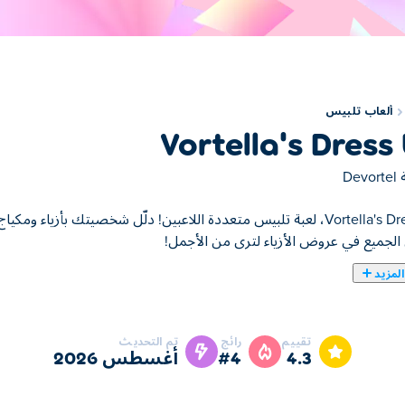
ألعاب تلبيس
Vortella's Dress
ة
Devortel
Vortella's Dress Up، لعبة تلبيس متعددة اللاعبين! دلّل شخصيتك بأ
الجميع في عروض الأزياء لترى من الأجمل!
لمزيد
وضة بالمرح! استعد لإطلاق العنان لمصمم الأزياء بداخلك والغوص في عالم 
لال اختيار الملابس وتسريحات الشعر والمزيد. امزج بين الأنماط المختلفة
تقييم
رائج
تم التحديث
رائعة؟ ارتدِ ملابس لإبهار أصدقائك في لعبة تلبيس فورتيلا!
4.3
#4
أغسطس 2026