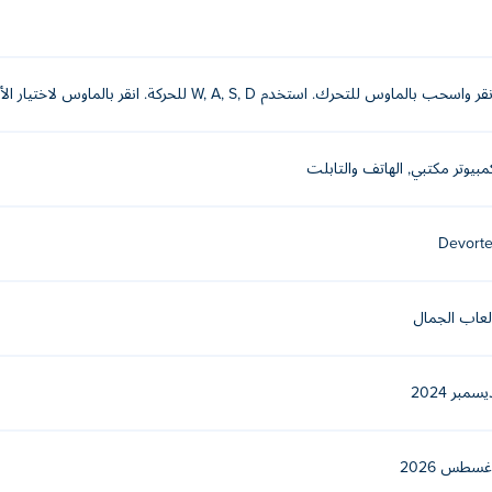
. حدد ملابسك من خلال النقر بالماوس!
قر واسحب بالماوس للتحرك. استخدم W, A, S, D للحركة. انقر بالماوس لاختيار الأزياء!
afe
,
Vortelli's Pizza
مبيوتر مكتبي, الهاتف والتابلت
Devorte
لعاب الجمال
يسمبر 2024
غسطس 2026