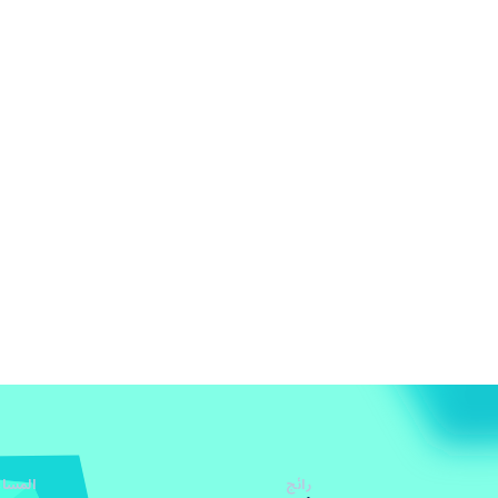
رائج
المساع