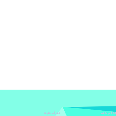
دة والدعم
تعرّف علينا