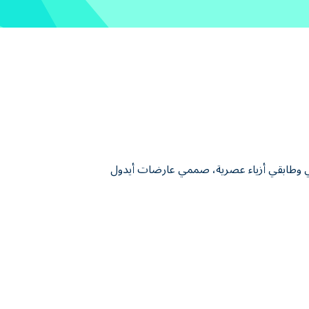
أزياء. امزجي وطابقي أزياء عصرية، صممي عارضات أيدول
ي مذهل. امزجي بين تسريحات الشعر، والمكياج
. اختاري الأغنية، وابدئي العرض، وشاهدي