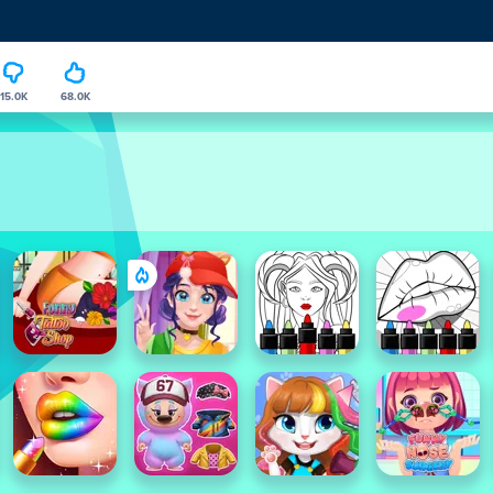
15.0K
68.0K