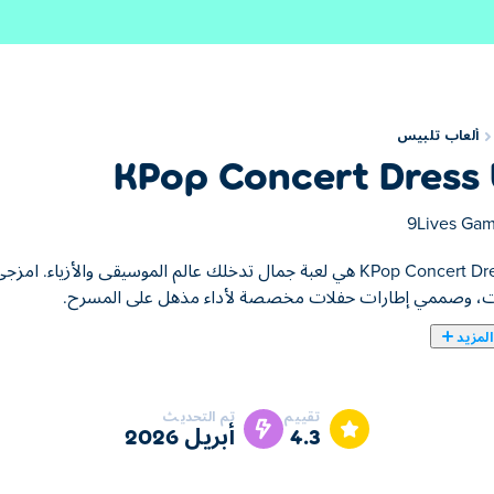
ألعاب تلبيس
KPop Concert Dress
9Lives Ga
KPop Concert Dress Up هي لعبة جمال تدخلك عالم الموسيقى وال
ت، وصممي إطارات حفلات مخصصة لأداء مذهل على المسرح.
لمزيد
ح لكِ تصميم أزياء ثلاثة من نجوم الكيبوب الصاعدين لتقديم عرض مسرح
ممي مشهد الحفل باستخدام الأضواء، والديكورات، وتأثيرات الدخان الملونة
تقييم
تم التحديث
ي؟
4.3
أبريل 2026
وب؟