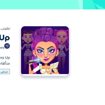
الألعاب
 Up
mes
متألقا
عرض ا
لعبة تلبيس حفلات الكيبوب هي لعبة تلبيس تتي
الجريء، والأزياء البراقة لتتألق كل نجمة. ثم ص
فرقتكِ تؤدي. هل يمكنكِ ابتكار حفل كيبوب مثال
كيف ألعب لعبة تلبيس حفلات الكيب