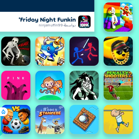
Friday Night Funkin'
بواسطة ninjamuffin99