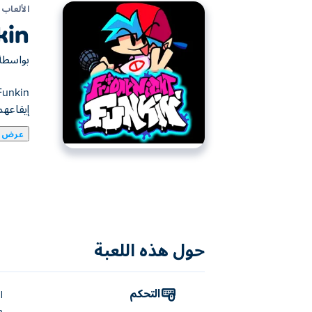
الألعاب
in'
بواسط
إيقاعهم
عرض ا
يمكنك هنا لعب Friday Night Funkin'. لعبة Friday Night Funkin' واحدة من ألعاب ألعاب المهارة المختارة.
حول هذه اللعبة
التحكم
و- 