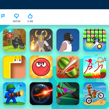
567.0K
3.2M