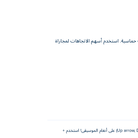
ى رتمية حماسية. استخدم أسهم الاتجاهات لمجاراة
اضغط على W, A, S, D أو أسهم الاتجاهات (Up arrow, Down arrow, Left arrow, Right arrow) على أنغام الموسيقى! استخدم +