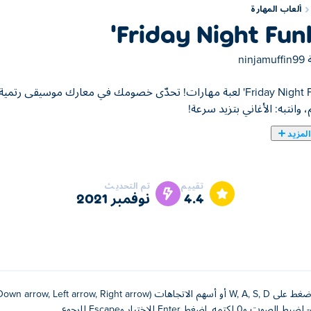
ألعاب المهارة
Friday Night Funk
ة
ninjamuffin99
Friday Night Funkin' لعبة مهارات! تحدّى خصومك في معارك موسيق
، وانتبه: الأغاني بتزيد سرعة!
لمزيد
تقييم
تم التحديث
4.4
نوفمبر 2021
لضبط الصوت و0 لكتمه. اضغط Enter للاختيار وEscape للرجوع.