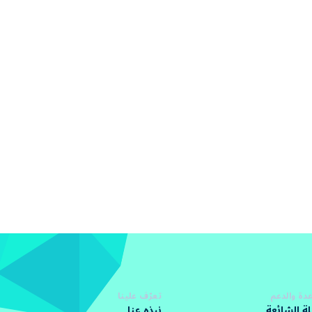
دة والدعم
تعرّف علينا
لة الشائعة
نبذه عنا