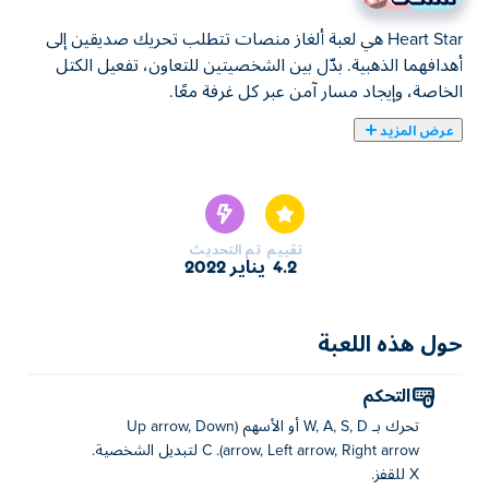
Heart Star هي لعبة ألغاز منصات تتطلب تحريك صديقين إلى
أهدافهما الذهبية. بدّل بين الشخصيتين للتعاون، تفعيل الكتل
الخاصة، وإيجاد مسار آمن عبر كل غرفة معًا.
عرض المزيد
يمكنك هنا لعب Heart Star. لعبة Heart Star واحدة من ألعاب
ألعاب ألغاز المختارة.
تقييم
تم التحديث
4.2
يناير 2022
حول هذه اللعبة
التحكم
تحرك بـ W, A, S, D أو الأسهم (Up arrow, Down
arrow, Left arrow, Right arrow). C لتبديل الشخصية.
X للقفز.