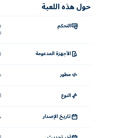
كيف تلعب لعبة راغدول هيت؟
حول هذه اللعبة
اضغط وحرك: A، D، أو مفاتيح الأسهم لليسار ولليمين
التقاط العناصر أو الاحتفاظ بها: شريط 
التحكم
ا
القفز: W أو مفتاح السهم لأعلى
ركلة: S أو مفتاح السهم لأسفل
الأجهزة المدعومة
ك
من الذي أنشأ لعبة Ragdoll Hit؟
تم إنشاء Ragdoll Hit بواسطة Ericetto. هذه هي لعبتهم الأولى على Poki!
مطور
o
كيف يمكنني لعب Ragdoll Hit مجانًا؟
النوع
أ
يمكنك لعب Ragdoll Hit مجانًا على Poki.
هل يمكنني لعب Ragdoll Hit على الأجهزة المحمولة وسطح المكتب؟
تاريخ الإصدار
ما
يمكن لعب Ragdoll Hit على جهاز الكمبيوتر والأجهزة المحمولة مثل الهواتف والأجهزة اللوحية.
آخر تحديث