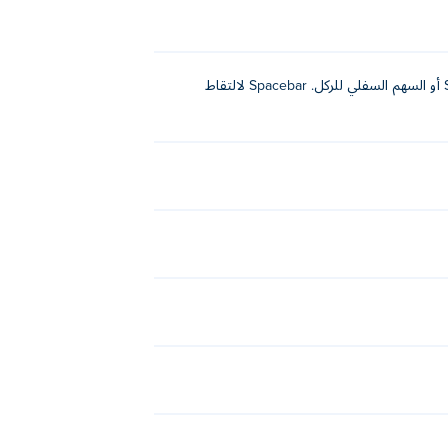
A، D، السهم الأيسر، أو السهم الأيمن للضرب والتحرك. W أو السهم العلوي للقفز. S أو السهم السفلي للركل. Spacebar لالتقاط