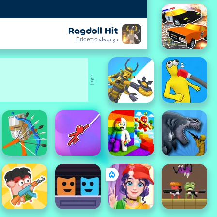
Ragdoll Hit
بواسطة Ericetto
إعلان