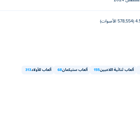
غسطس 2024
578,554 الأصوات)
ألعاب ثنائية اللاعبين
155
ألعاب ستيكمان
68
ألعاب للأولاد
313