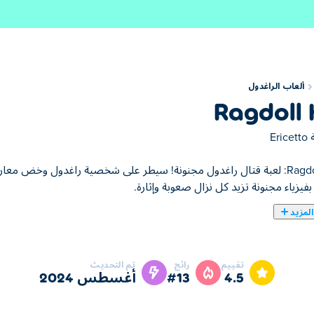
ألعاب الراغدول
Ragdoll 
ة
Ericetto
!Ragdoll Hit: لعبة قتال راغدول مجنونة! سيطر على شخصية راغدول وخض مع
فيزياء مجنونة تزيد كل نزال صعوبة وإثارة.
لمزيد
كمات والركلات والقفزات والأسلحة المختلفة للتغلب على خصومك. تحقق
تقييم
رائج
تم التحديث
نب إيذاء نفسك كثيرًا. مع كل انتصار، سوف تكسب بعض العملات المعدنية
4.5
#13
أغسطس 2024