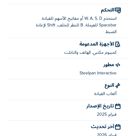
القيادة: WASD أو مفاتيح الأسهم
التحكم
الفرامل: شريط المسافة
استخدم W, A, S, D أو مفاتيح الأسهم للقيادة.
Spacebar للفرملة. B للنظر للخلف. Shift لإعادة
نظرة إلى الوراء: ب
الضبط.
إعادة الضبط: التحول
الأجهزة المدعومة
من هو صانع لعبة Blacktop: Police Chase؟
كمبيوتر مكتبي, الهاتف والتابلت
مطور
Blacktop: Police Chase هي لعبة من إنتاج شركة Steelpan
Interactive. يمكنك لعب ألعابهم الأخرى على Poki (بوكي):
Steelpan Interactive
!
Zeepkist: Crash 2D
النوع
كيف يمكنني لعب Blacktop: Police Chase
ألعاب القيادة
مجانًا؟
تاريخ الإصدار
يمكنك لعب Blacktop: Police Chase مجانًا على Poki.
فبراير 2025
هل يمكنني لعب Blacktop: Police Chase على
آخر تحديث
الأجهزة المحمولة وسطح المكتب؟
فبراير 2026