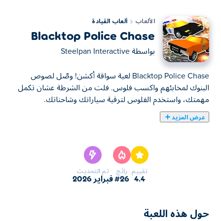
الألعاب
ألعاب القيادة
Blacktop Police Chase
بواسطة
Steelpan Interactive
Blacktop Police Chase لعبة سواقة أكشن! وصّل لصوص
البنوك لمخابئهم واكسب فلوس. فلت من الشرطة عشان تكمل
مهمتك، واستخدم الفلوس لترقية سياراتك وشاحناتك.
عرض المزيد
Blacktop: Police Chase هي لعبة قيادة حيث تكون الجريمة
مربحة - إذا تمكنت من الفرار من القانون! ألقِ القبض على
سارقي البنوك، وأوصلهم بأمان، واحصل على أموال طائلة. ولكن
احذر - فالشرطة تلاحقك عن كثب! انطلق بسرعة عبر الشوارع،
تقييم
رائج
تم التحديث
وتفادى حواجز الطرق، وقم بالترقية إلى سيارات جديدة أنيقة. هل
4.4
#26
فبراير 2026
يمكنك الهروب من المطاردة والسيطرة على لعبة الهروب؟
كيفية لعب Blacktop: Police Chase؟
حول هذه اللعبة