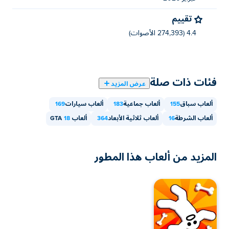
يمكن لعب Blacktop: Police Chase على جهاز الكمبيوتر الخاص
تقييم
بك والأجهزة المحمولة مثل الهواتف والأجهزة اللوحية.
4.4 (274,393 الأصوات)
فئات ذات صلة
عرض المزيد
ألعاب سباق
155
ألعاب جماعية
183
ألعاب سيارات
169
ألعاب الشرطة
16
ألعاب ثلاثية الأبعاد
364
ألعاب GTA
18
المزيد من ألعاب هذا المطور