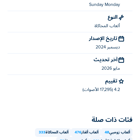
Sunday Monday
يمكنك لعب Johnny Prankster مجانًا على Poki.
النوع
هل يمكنني لعب Johnny Prankster على الأجهزة
ألعاب المحاكاة
المحمولة وسطح المكتب؟
تاريخ الإصدار
يمكن لعب Johnny Prankster على جهاز الكمبيوتر الخاص بك
ديسمبر 2024
والأجهزة المحمولة مثل الهواتف والأجهزة اللوحية.
آخر تحديث
مايو 2026
تقييم
4.2 (17,295 الأصوات)
فئات ذات صلة
ألعاب زومبي
48
ألعاب ألغاز
476
ألعاب المحاكاة
333