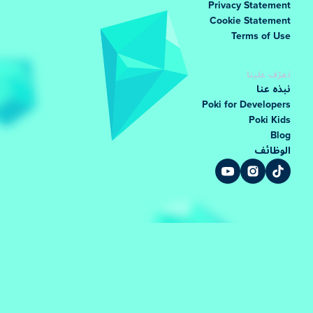
Privacy Sta
Cookie Stat
Terms o
لينا
نا
Poki for Deve
Pok
ئف