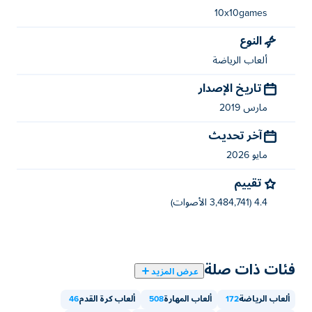
10x10game
النوع
لعاب الرياضة
تاريخ الإصدار
ارس 2019
آخر تحديث
يو 2026
تقييم
(3,484,741 الأصوات)
 ذات صلة
عرض المزيد
لرياضة
172
ألعاب المهارة
508
ألعاب كرة القدم
46