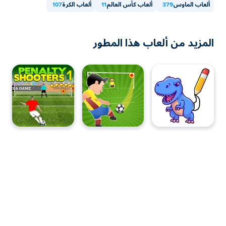
الماوس
379
ألعاب كأس العالم
11
ألعاب الكرة
107
د من ألعاب هذا المطور