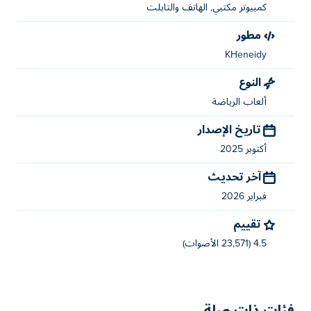
كمبيوتر مكتبي, الهاتف والتابلت
يمكنك لعب Hockey Taka مجانًا على Poki.
مطور
هل يمكنني لعب هوكي تاكا على الأجهزة
KHeneidy
المحمولة وسطح المكتب؟
النوع
يمكن لعب هوكي تاكا على جهاز الكمبيوتر الخاص بك والأجهزة
ألعاب الرياضة
المحمولة مثل الهواتف والأجهزة اللوحية.
تاريخ الإصدار
أكتوبر 2025
آخر تحديث
فبراير 2026
تقييم
4.5 (23,571 الأصوات)
فئات ذات صلة