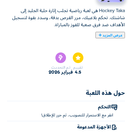
Hockey Taka هي لعبة رياضية تجلب إثارة حلبة الجليد إلى
شاشتك. تحكم بلاعبيك، مرر القرص بدقة، وسدد بقوة لتسجيل
الأهداف ضد فرق صعبة للفوز بالمباراة.
عرض المزيد
هوكي تاكا لعبة رياضية تُضفي لمسةً جديدةً على هوكي الجليد
الكلاسيكي! انطلق على الجليد، العب مبارياتٍ حماسية، وشق
طريقك عبر بطولاتٍ شيقة. تفوق على خصومك، سجّل أهدافًا،
وقُد فريقك إلى النصر. هل يمكنك أن تصبح بطل الهوكي الأبرز؟
تقييم
تم التحديث
4.5
فبراير 2026
كيفية لعب هوكي تاكا؟
انقر مع الاستمرار لتحديد الهدف، ثم حرره لإطلاق النار.
حول هذه اللعبة
من هو مؤسس لعبة هوكي تاكا؟
التحكم
هوكي تاكا من ابتكار KHeneidy. هذه أول مباراة لهم على Poki!
انقر مع الاستمرار للتصويب، ثم حرر للإطلاق!
كيف يمكنني لعب هوكي تاكا مجانًا؟
الأجهزة المدعومة