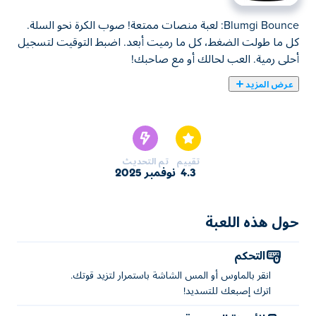
Blumgi Bounce: لعبة منصات ممتعة! صوب الكرة نحو السلة.
كل ما طولت الضغط، كل ما رميت أبعد. اضبط التوقيت لتسجيل
أحلى رمية. العب لحالك أو مع صاحبك!
عرض المزيد
بلومجي باونس لعبة فيزيائية ممتعة، مهمتك الوحيدة بسيطة:
سجل الهدف! أمسك الكرة بقوة، ثم أطلقها في اللحظة المناسبة،
وشاهد الكرة ترتد عن الجدران والعوائق في رحلتها الجنونية نحو
السلة. العبها بهدوء للاسترخاء أو تحدى نفسك لتحقيق الرمية
تقييم
تم التحديث
المثالية. هل أنت مستعد للانطلاق نحو النصر؟
4.3
نوفمبر 2025
كيفية لعب Blumgi Bounce؟
حول هذه اللعبة
انقر أو اضغط للعب! اضغط باستمرار لزيادة القوة، ثم أطلق
للتسديد.
التحكم
من هو مبتكر Blumgi Bounce؟
انقر بالماوس أو المس الشاشة باستمرار لتزيد قوتك.
اترك إصبعك للتسديد!
لعبة Blumgi Bounce من تطوير Blumgi. العب ألعابهم الأخرى