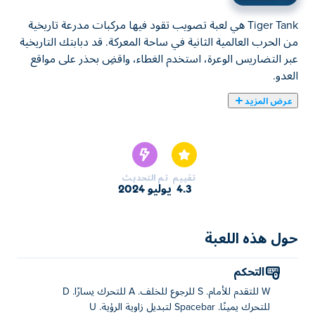
Tiger Tank هي لعبة تصويب تقود فيها مركبات مدرعة تاريخية
من الحرب العالمية الثانية في ساحة المعركة. قد دبابتك التاريخية
عبر التضاريس الوعرة، استخدم الغطاء، واقضِ بحذر على مواقع
العدو.
عرض المزيد
Tiger Tank هي لعبة حرب مثيرة حيث يمكنك قيادة دبابتك
للقضاء على جميع الأعداء. قم بالقيادة عبر ساحات القتال، وتعاون
مع زملائك في الفريق، وقم بالضرب في اللحظة المناسبة. اختر
من بين نماذج الدبابات التاريخية الشهيرة، بما في ذلك الدبابات
تقييم
تم التحديث
الخفيفة ومدمرات الدبابات والدبابات المتوسطة والدبابات
4.3
يوليو 2024
الثقيلة. تأتي كل دبابة بنقاط قوة ونقاط ضعف فريدة ستحتاج إلى
إتقانها في خضم المعركة. هل أنت مستعد للسيطرة على ساحة
المعركة؟
حول هذه اللعبة
كيف تلعب دبابة النمر؟
التحكم
W للتقدم للأمام. S للرجوع للخلف. A للتحرك يسارًا. D
ث : المضي قدما
للتحرك يمينًا. Spacebar لتبديل زاوية الرؤية. U