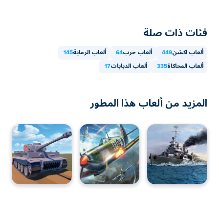
المحمولة وسطح المكتب؟
يمكن لعب Tiger Tank على جهاز الكمبيوتر والأجهزة المحمولة
فئات ذات صلة
مثل الهواتف والأجهزة اللوحية.
ألعاب اكشن
449
ألعاب حرب
64
ألعاب الرماية
145
ألعاب المحاكاة
335
ألعاب الدبابات
17
المزيد من ألعاب هذا المطور