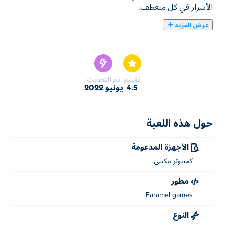
الأشرار في كل منعطف.
عرض المزيد
اقتل المجرمين في لعبة "المطرقة 2: إعادة التحميل"! يمثل
الاقتصاص القاس تحقيق فريد للعدالة. بدلًا من القبض على
المجرمين، اقتلهم بكل بساطة. اشتر الحزم الطائرة، القنابل غير
المحدودة، ووضعية الإله. يجعل المولد السيارة تظهر في أي مكان!
تقييم
تم التحديث
4.5
يونيو 2022
حول هذه اللعبة
الأجهزة المدعومة
كمبيوتر مكتبي
مطور
Faramel games
النوع