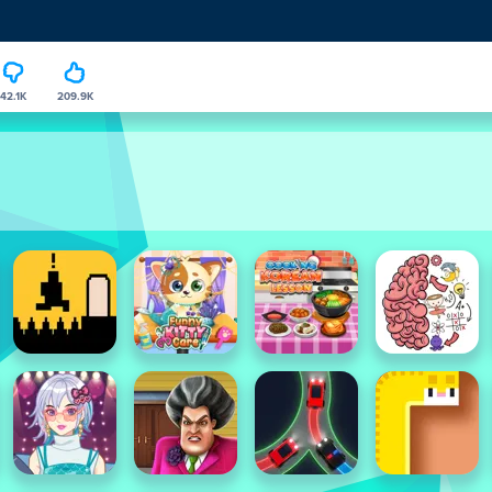
42.1K
209.9K