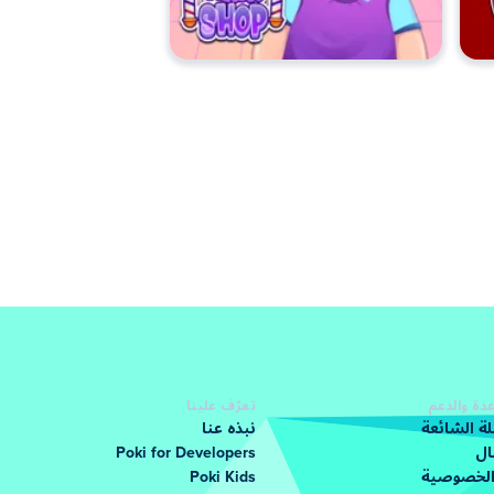
دة والدعم
تعرّف علينا
لة الشائعة
نبذه عنا
ال
Poki for Developers
الخصوصية
Poki Kids