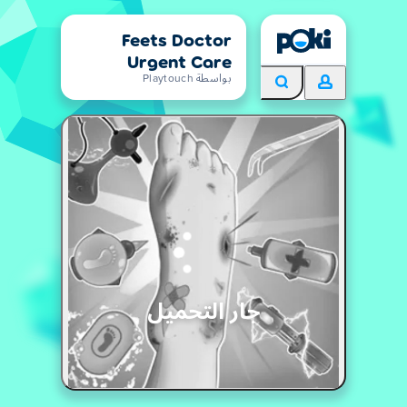
Feets Doctor
Urgent Care
بواسطة Playtouch
جار التحميل