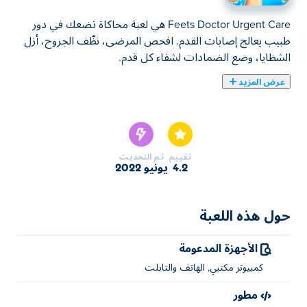
Feets Doctor Urgent Care هي لعبة محاكاة تضعك في دور
طبيب يعالج إصابات القدم. افحص المرضى، نظّف الجروح، أزل
الشظايا، وضع الضمادات لشفاء كل قدم.
عرض المزيد
يمكنك هنا لعب Feets Doctor Urgent Care. لعبة Feets
Doctor Urgent Care واحدة من ألعاب ألعاب المغامرة المختارة.
تقييم
تم التحديث
4.2
يونيو 2022
حول هذه اللعبة
الأجهزة المدعومة
كمبيوتر مكتبي, الهاتف والتابلت
مطور