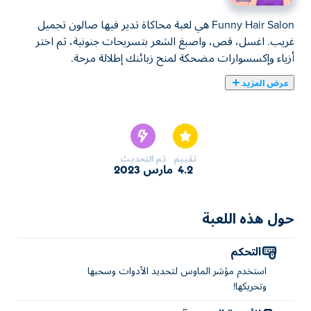
Funny Hair Salon هي لعبة محاكاة تدير فيها صالون تجميل
غريب. اغسل، قص، واصبغ الشعر بتسريحات جنونية، ثم اختر
أزياء وإكسسوارات مضحكة لمنح زبائنك إطلالة مرحة.
عرض المزيد
يمكنك هنا لعب Funny Hair Salon. لعبة Funny Hair Salon
واحدة من ألعاب ألعاب المحاكاة المختارة.
تقييم
تم التحديث
4.2
مارس 2023
حول هذه اللعبة
التحكم
استخدم مؤشر الماوس لتحديد الأدوات وسحبها
وتحريكها!