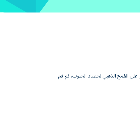
ن! انقر على القمح الذهبي لحصاد الحبوب، ثم قم
 قم بترقية أدواتك لتعزيز قوة الحصاد وكفاءته.
فتح ترقيات قوية وصعد إلى آفاق جديدة وشاهد