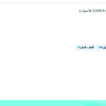
(5,599 الأصوات)
ول
166
ألعاب النقر
51