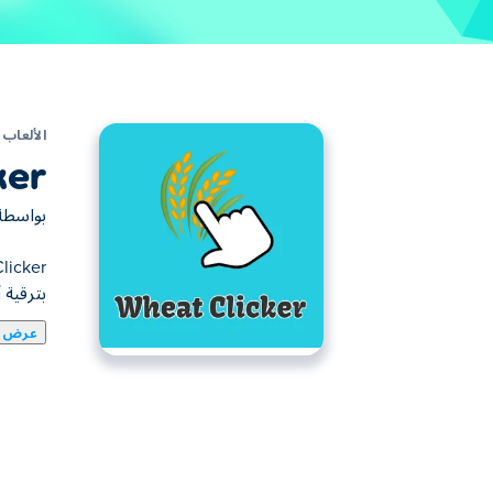
الألعاب
ker
بواسط
بترقية 
عرض ا
Wheat Clicker هي لعبة نقر تحول ال
الأمر أشبه بإدارة مزرعة مزدحمة، ولكن مع لمسة
مزرعتك تزدهر. هل يمكنك إنشاء إمبراطورية القمح
كيفية لعب Wheat Clicker؟