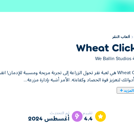
ألعاب النقر
Wheat Clic
ة
We Ballin Studios
Wheat Clicker هي لعبة نقر تحول الزراعة إلى تجربة مريحة ومسببة للإدما
أدواتك لتعزيز قوة الحصاد وكفاءته. الأمر أشبه بإدارة مزرعة...
لمزيد
زراعة إلى تجربة مريحة ومسببة للإدمان! انقر على القمح الذهبي لحصاد الحبوب، ثم
 مرضية. قم بتعزيز سرعة الحصادة وقوتها وقدرتها لإنتاج مكافآت أكبر. ا
تقييم
تم التحديث
 النهائية؟
4.4
أغسطس 2024