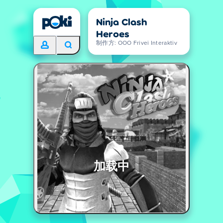
Ninja Clash
Heroes
制作方: OOO Frivei Interaktiv
加载中