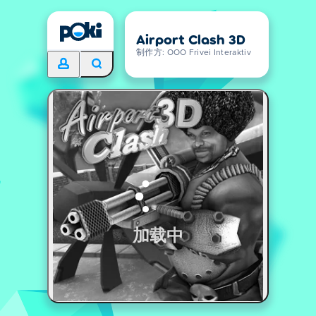
Airport Clash 3D
制作方: OOO Frivei Interaktiv
加载中