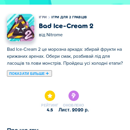
ІГРИ
ІГРИ ДЛЯ 2 ГРАВЦІВ
Bad Ice-Cream 2
від
Nitrome
Bad Ice-Cream 2 це морозна аркада: збирай фрукти на
крижаних аренах. Обери смак, розбивай лід для
ласощів та лови монстрів. Пройдеш усі холодні етапи?
ПОКАЗАТИ БІЛЬШЕ
Тут ви можете грати в Bad Ice-Cream 2. Bad Ice-Cream
2 є одним із наших обраних Ігри для 2 гравців.
РЕЙТИНГ
ОНОВЛЕНО
4.5
лист. 2020 р.