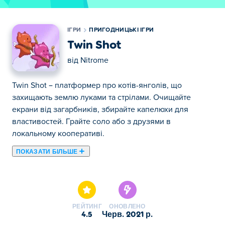
ІГРИ
ПРИГОДНИЦЬКІ ІГРИ
Twin Shot
від
Nitrome
Twin Shot – платформер про котів-янголів, що
захищають землю луками та стрілами. Очищайте
екрани від загарбників, збирайте капелюхи для
властивостей. Грайте соло або з друзями в
локальному кооперативі.
ПОКАЗАТИ БІЛЬШЕ
Тут ви можете грати в Twin Shot. Twin Shot є одним із
наших обраних Пригодницькі ігри.
РЕЙТИНГ
ОНОВЛЕНО
4.5
черв. 2021 р.