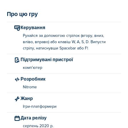
Про цю гру
Керування
Рухайся за допомогою стрілок (вгору, вниз,
вліво, вправо) або клавіш W, A, S, D. Випусти
стрілу, натиснувши Spacebar або F!
Підтримувані пристрої
комп'ютер
Розробник
Nitrome
Жанр
Ігри-платформери
Дата релізу
серпень 2020 р.