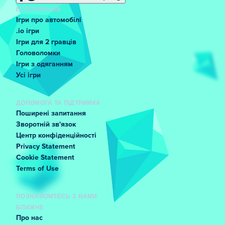
ПОПУЛЯРНИЙ
Ігри про автомобілі
.io ігри
Ігри для 2 гравців
Головоломки
Ігри з одяганням
Усі ігри
ДОПОМОГА ТА ПІДТРИМКА
Поширені запитання
Зворотній зв'язок
Центр конфіденційності
Privacy Statement
Cookie Statement
Terms of Use
ПОЗНАЙОМТЕСЬ З НАМИ
БЛИЖЧЕ
Про нас