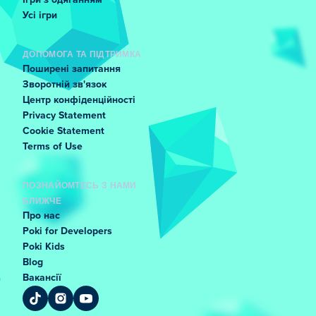
Ігри з одяганням
Усі ігри
ДОПОМОГА ТА ПІДТРИМКА
Поширені запитання
Зворотній зв'язок
Центр конфіденційності
Privacy Statement
Cookie Statement
Terms of Use
ПОЗНАЙОМТЕСЬ З НАМИ
БЛИЖЧЕ
Про нас
Poki for Developers
Poki Kids
Blog
Вакансії