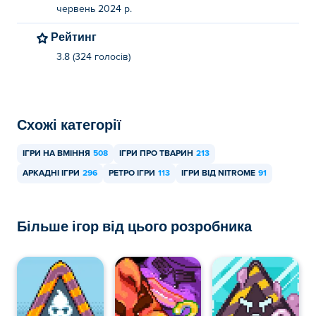
червень 2024 р.
Рейтинг
3.8 (324 голосів)
Схожі категорії
ІГРИ НА ВМІННЯ
508
ІГРИ ПРО ТВАРИН
213
АРКАДНІ ІГРИ
296
РЕТРО ІГРИ
113
ІГРИ ВІД NITROME
91
Більше ігор від цього розробника