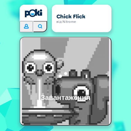
Chick Flick
від Nitrome
Завантаження