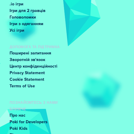
.io ігри
Ігри для 2 гравців
Головоломки
Ігри з одяганням
Усі ігри
ДОПОМОГА ТА ПІДТРИМКА
Поширені запитання
Зворотній зв'язок
Центр конфіденційності
Privacy Statement
Cookie Statement
Terms of Use
ПОЗНАЙОМТЕСЬ З НАМИ
БЛИЖЧЕ
Про нас
Poki for Developers
Poki Kids