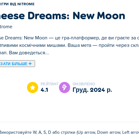
ІГРИ ВІД NITROME
eese Dreams: New Moon
trome
e Dreams: New Moon — це гра-платформер, де ви граєте за 
тливими космічними мишами. Ваша мета — пройти через склад
 лап. Вам доведеться...
ЗАТИ БІЛЬШЕ
тформер, де ви граєте за стрибаючий місяць, викраденого 
найти вихід, щоб уникнути їхніх лап. Вам доведеться освоїти 
РЕЙТИНГ
ОНОВЛЕНО
ти шлях до свободи. Кожен рівень приносить нові виклики, я
4.1
груд. 2024 р.
тися в Cheese Dreams: New Moon?
Moon?
е WASD або клавіші зі стрілками!
w Moon?
Використовуйте W, A, S, D або стрілки (Up arrow, Down arrow, Left arr