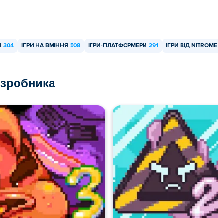
И
304
ІГРИ НА ВМІННЯ
508
ІГРИ-ПЛАТФОРМЕРИ
291
ІГРИ ВІД NITROME
озробника