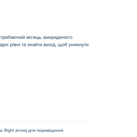
стрибаючий місяць, викраденого
ні рівні та знайти вихід, щоб уникнути
пустотливими космічними мишами. Ваша
фізику стрибучості Місяця, щоб уникати
кі випробовуватимуть ваш час і вміння.
ow, Right arrow) для переміщення.