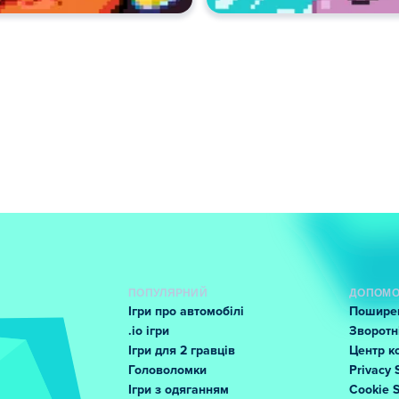
ПОПУЛЯРНИЙ
ДОПОМО
Ігри про автомобілі
Поширен
.io ігри
Зворотні
Ігри для 2 гравців
Центр к
Головоломки
Privacy 
Ігри з одяганням
Cookie 