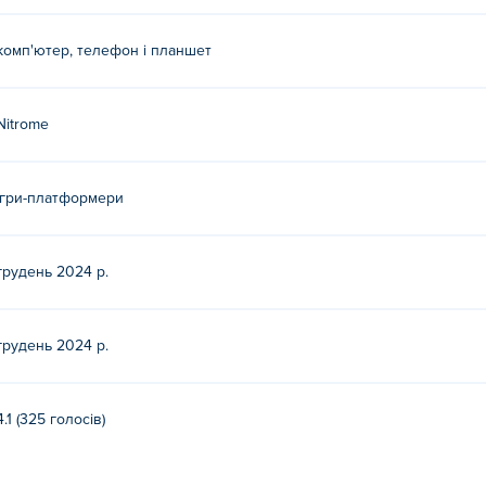
itrome. Грайте в інші їхні ігри Poki (Покі):
Bump Battle Roya
комп'ютер, телефон і планшет
ms: New Moon безкоштовно?
Moon безкоштовно на Poki.
Nitrome
s: New Moon на мобільних пристроях і комп’ютері?
Ігри-платформери
а комп’ютері та мобільних пристроях, таких як телефони та 
грудень 2024 р.
грудень 2024 р.
4.1 (325 голосів)