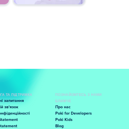
ГА ТА ПІДТРИМКА
ПОЗНАЙОМТЕСЬ З НАМИ
і запитання
БЛИЖЧЕ
й зв'язок
Про нас
онфіденційності
Poki for Developers
Statement
Poki Kids
Statement
Blog