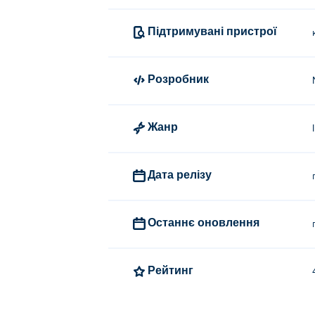
Cheese Dreams: New Moon був створений N
Підтримувані пристрої
Як я можу грати в Cheese Drea
Ви можете грати в Cheese Dreams: New 
Розробник
Чи можу я грати в Cheese Dream
Жанр
Cheese Dreams: New Moon можна грати н
Дата релізу
Останнє оновлення
Рейтинг