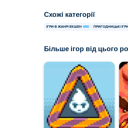
Схожі категорії
ІГРИ В ЖАНРІ ЕКШЕН
450
ПРИГОДНИЦЬКІ ІГР
Більше ігор від цього р