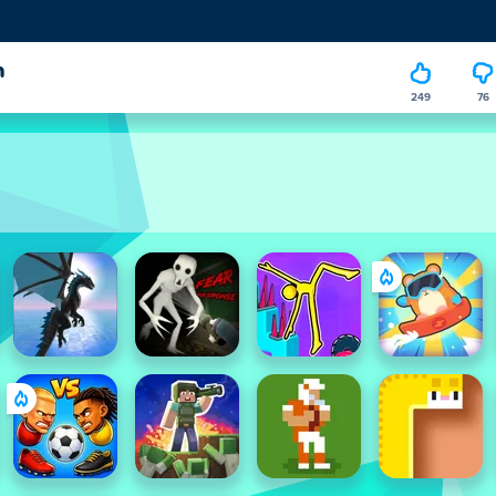
n
249
76