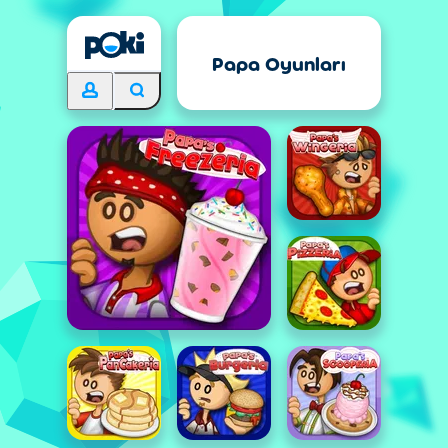
Papa Oyunları