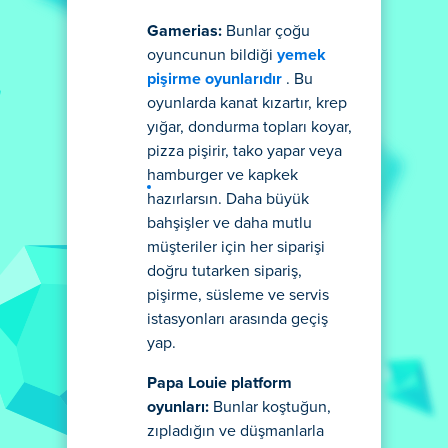
Gamerias:
Bunlar çoğu
oyuncunun bildiği
yemek
pişirme oyunlarıdır
. Bu
oyunlarda kanat kızartır, krep
yığar, dondurma topları koyar,
pizza pişirir, tako yapar veya
hamburger ve kapkek
hazırlarsın. Daha büyük
bahşişler ve daha mutlu
müşteriler için her siparişi
doğru tutarken sipariş,
pişirme, süsleme ve servis
istasyonları arasında geçiş
yap.
Papa Louie platform
oyunları:
Bunlar koştuğun,
zıpladığın ve düşmanlarla