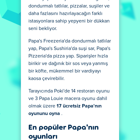
dondurmalı tatlılar, pizzalar, suşiler ve
daha fazlasını hazırlayacağın farklı
istasyonlara sahip yepyeni bir dükkan
seni bekliyor.
Papa's Freezeria'da dondurmalı tatlılar
yap, Papa's Sushiria'da suşi sar, Papa's
Pizzeria'da pizza yap. Siparişler hızla
birikir ve dağınık bir sos veya yanmış
bir köfte, mükemmel bir vardiyayı
kaosa çevirebilir.
Tarayıcında Poki'de 14 restoran oyunu
ve 3 Papa Louie macera oyunu dahil
olmak üzere
17 ücretsiz Papa'nın
oyununu oyna
.
En popüler Papa'nın
oyunları