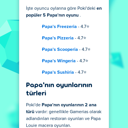
İşte oyuncu oylarına göre Poki'deki
en
popüler 5 Papa'nın oyunu
.
Papa's Freezeria
- 4.7⭐
Papa's Pizzeria
- 4.7⭐
Papa's Scooperia
- 4.7⭐
Papa's Wingeria
- 4.7⭐
Papa's Sushiria
- 4.7⭐
Papa'nın oyunlarının
türleri
Poki'de
Papa'nın oyunlarının 2 ana
türü
vardır: genellikle Gamerias olarak
adlandırılan restoran oyunları ve Papa
Louie macera oyunları.