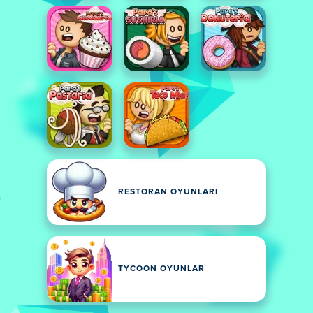
RESTORAN OYUNLARI
TYCOON OYUNLAR