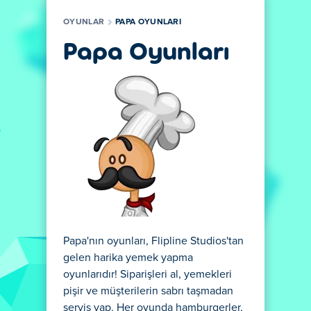
OYUNLAR
PAPA OYUNLARI
Papa Oyunları
Papa'nın oyunları, Flipline Studios'tan
gelen harika yemek yapma
oyunlarıdır! Siparişleri al, yemekleri
pişir ve müşterilerin sabrı taşmadan
servis yap. Her oyunda hamburgerler,