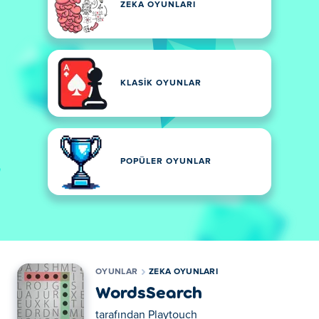
ZEKA OYUNLARI
KLASIK OYUNLAR
POPÜLER OYUNLAR
OYUNLAR
ZEKA OYUNLARI
WordsSearch
tarafından
Playtouch