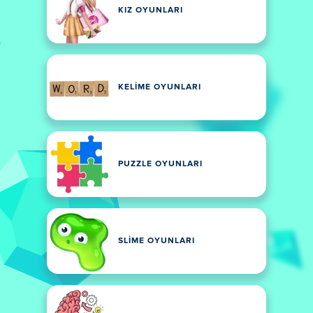
KIZ OYUNLARI
KELIME OYUNLARI
PUZZLE OYUNLARI
SLIME OYUNLARI