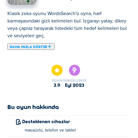
Klasik zeka oyunu WordsSearch'ü oyna, harf
karmaşasındaki gizli kelimeleri bul. Izgarayı yatay, dikey
veya çapraz tarayarak listedeki tüm hedef kelimeleri bul
ve seviyeleri geç.
DAHA FAZLA GÖSTER
Haydi WordsSearch oynayalım. WordsSearch seçkin Zeka
Oyunları mızdandır.
PUAN
GÜNCELLENDI
3.9
Eyl 2023
Bu oyun hakkında
Desteklenen cihazlar
masaüstü, telefon ve tablet