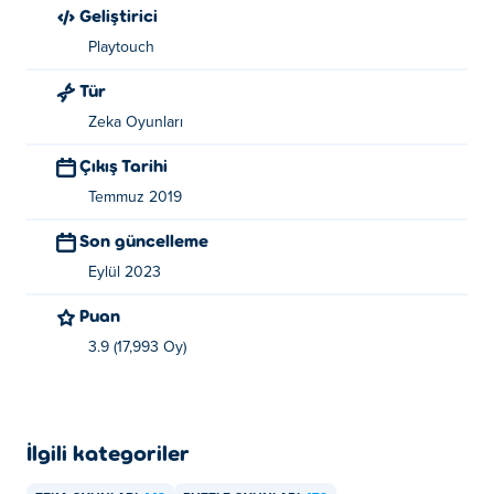
Geliştirici
Playtouch
Tür
Zeka Oyunları
Çıkış Tarihi
Temmuz 2019
Son güncelleme
Eylül 2023
Puan
3.9 (17,993 Oy)
İlgili kategoriler