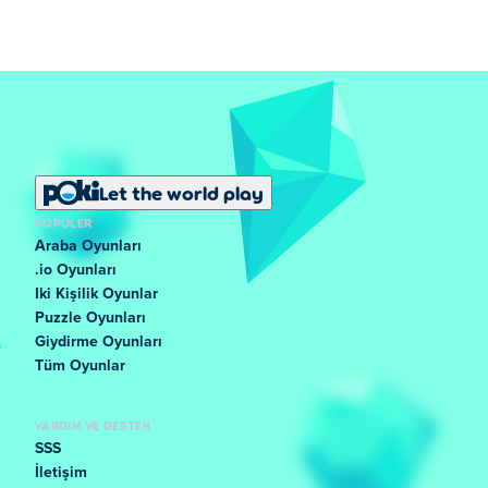
Let the world play
POPÜLER
Araba Oyunları
.io Oyunları
Iki Kişilik Oyunlar
Puzzle Oyunları
Giydirme Oyunları
Tüm Oyunlar
YARDIM VE DESTEK
SSS
İletişim