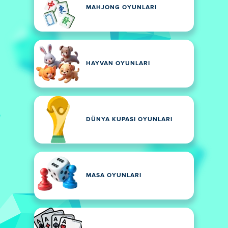
MAHJONG OYUNLARI
HAYVAN OYUNLARI
DÜNYA KUPASI OYUNLARI
MASA OYUNLARI