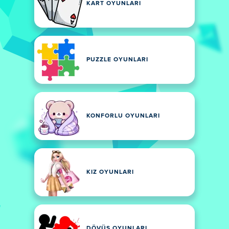
KART OYUNLARI
PUZZLE OYUNLARI
KONFORLU OYUNLARI
KIZ OYUNLARI
DÖVÜŞ OYUNLARI