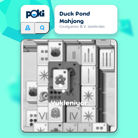
Duck Pond
Mahjong
Coolgames B.V. tarafından
Yükleniyor