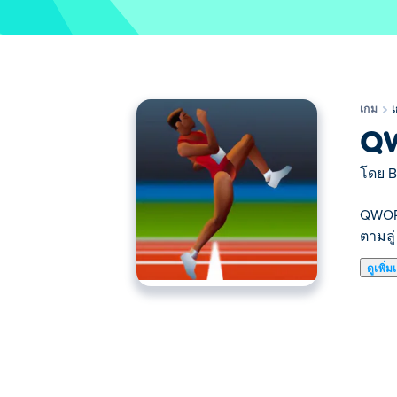
เกม
Q
โดย
B
QWOP 
ตามลู
ดูเพิ่ม
QWOP เป็นเกมฝึกทักษะที่คุณต้องควบคุมกา
ทั้งหมดนี้โดยใช้ปุ่ม Q, W, O และ P เท่านั้
ปุ่ม Q บังคับต้นขาขวาของนักวิ่งไปข้างห
เดียวกับปุ่ม Q และ W แต่ใช้กับน่องของนั
ที่กระทำต่อข้อต่อ คนเดียวที่คุณต้องแข่งข