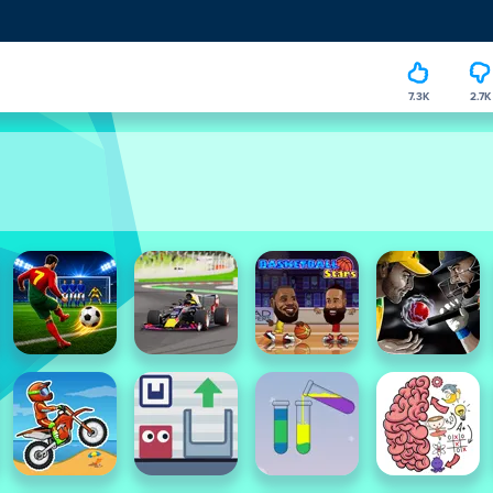
7.3K
2.7K