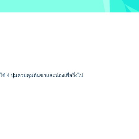
้ 4 ปุ่มควบคุมต้นขาและน่องเพื่อวิ่งไป
น้าโดยพยายามหลีกเลี่ยงการล้ม คุณต้องทำ
ะที่ปุ่ม O และ P จะสั่งงานน่องของนักวิ่ง
รงกันข้าม ปุ่ม O และ P ทำงานในลักษณะ
รงต้านเนื่องจากแรงโน้มถ่วงและความเฉื่อย
ู้ชนะหรือไม่? ไปข้างหน้าและเล่นและแบ่ง