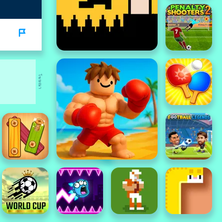
โฆษณา