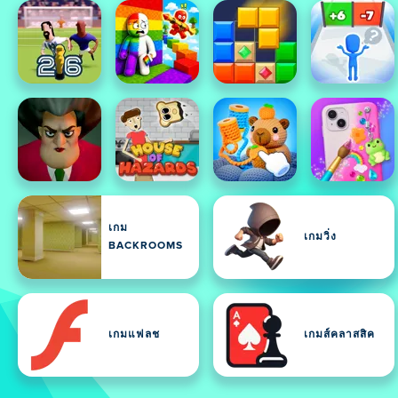
เกม
เกมวิ่ง
BACKROOMS
เกมแฟลช
เกมส์คลาสสิค