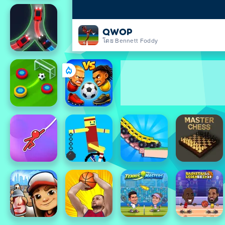
QWOP
โดย Bennett Foddy