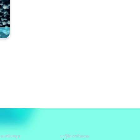
และสนับสนุน
มารู้จักเรากันเถอะ