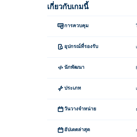
ปันคะแนนของคุณกับเพื่อน ๆ ในขณะที่ค
เกี่ยวกับเกมนี้
จะเล่น QWOP ได้อย่างไร?
การควบคุม
ควบคุมการเคลื่อนไหวของขาของนักกีฬาเพื่อ
ใครเป็นผู้สร้าง QWOP
อุปกรณ์ที่รองรับ
QWOP ถูกสร้างขึ้นโดย Bennett Foddy เล่
และ pole-riders
นักพัฒนา
ประเภท
วันวางจำหน่าย
อัปเดตล่าสุด