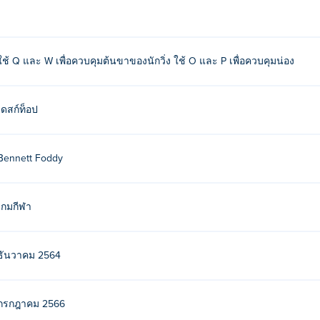
ุณเล่น อย่าลืมตรวจสอบภาคต่อของ QWOP
GIRP
บน Poki (โปกิ)!
ใช้ Q และ W เพื่อควบคุมต้นขาของนักวิ่ง ใช้ O และ P เพื่อควบคุมน่อง
ให้ตัวละครเคลื่อนที่ไปข้างหน้าในขณะที่พยายามหลีกเลี่ยงการล้มโ
เดสก์ท็อป
นเกมในตำนานอื่น ๆ ของพวกเขาบน Poki (โปกิ):
Get On Top
, too-
Bennett Foddy
เกมกีฬา
ธันวาคม 2564
กรกฎาคม 2566