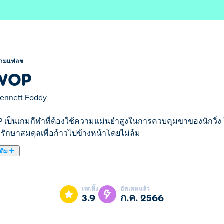
เกมแฟลช
WOP
ennett Foddy
เป็นเกมกีฬาที่ต้องใช้ความแม่นยำสูงในการควบคุมขาของนักวิ่ง ใช
่ รักษาสมดุลเพื่อก้าวไปข้างหน้าโดยไม่ล้ม
เติม
รเคลื่อนไหวของขาของนักกีฬาเพื่อให้ตัวละครเคลื่อนที่ไปข้างห
น! ปุ่ม Q และ W แต่ละปุ่มจะขับเคลื่อนต้นขาข้างหนึ่งของนักวิ่ง ในขณ
เรตติ้ง
อัพเดทแล้ว
น้าและต้นขาซ้ายไปข้างหลัง และปุ่ม W ส่งผลต่อต้นขาด้วยและทำต
3.9
ก.ค. 2566
กวิ่ง ปริมาณการเคลื่อนไหวที่แท้จริงของข้อต่อได้รับผลกระทบจากแ
ันด้วยคือตัวคุณเองใน QWOP คุณมีความเพียรที่จะรู้สึกเหมือนเป็นผ