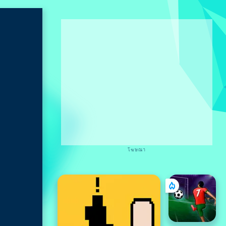
โฆษณา