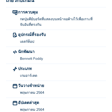
เกี่ยวกับเกมนี้
การควบคุม
กดปุ่มคีย์บอร์ดที่แสดงบนหน้าจอค้างไว้เพื่อเกาะที่
จับอันที่ตรงกัน
อุปกรณ์ที่รองรับ
เดสก์ท็อป
นักพัฒนา
Bennett Foddy
ประเภท
เกมอาร์เคด
วันวางจำหน่าย
พฤษภาคม 2564
อัปเดตล่าสุด
พฤษภาคม 2564