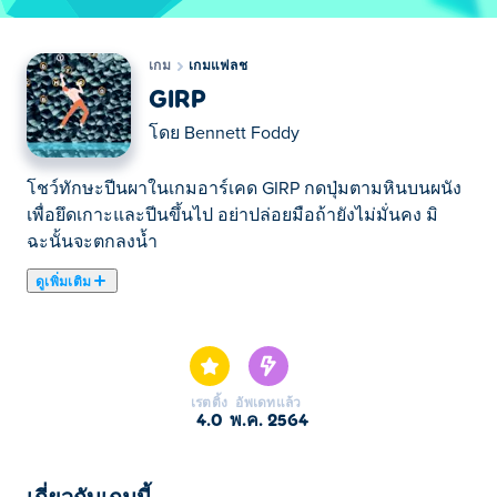
เกม
เกมแฟลช
GIRP
โดย
Bennett Foddy
โชว์ทักษะปีนผาในเกมอาร์เคด GIRP กดปุ่มตามหินบนผนัง
เพื่อยึดเกาะและปีนขึ้นไป อย่าปล่อยมือถ้ายังไม่มั่นคง มิ
ฉะนั้นจะตกลงน้ำ
ดูเพิ่มเติม
ที่นี่คุณสามารถเล่น GIRP. GIRP เป็นหนึ่งใน เกมแฟลช ที่เรา
คัดเลือกมา
เรตติ้ง
อัพเดทแล้ว
4.0
พ.ค. 2564