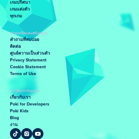
เกมปริศนา
เกมแต่งตัว
ทุกเกม
ช่วยเหลือและสนับสนุน
คำถามที่พบบ่อย
ติดต่อ
ศูนย์ความเป็นส่วนตัว
Privacy Statement
Cookie Statement
Terms of Use
มารู้จักเรากันเถอะ
เกี่ยวกับเรา
Poki for Developers
Poki Kids
Blog
งาน