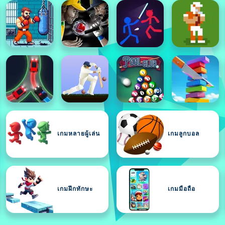
เกมหลายผู้เล่น
เกมลูกบอล
เกมฝึกทักษะ
เกมมือถือ