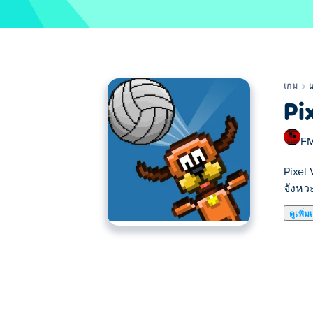
เกม
เ
Pi
FM
Pixel
จังหว
ดูเพิ่ม
ที่นี่คุณสามารถเล่น Pixel Volley. Pixel Volle