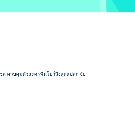
เซล ควบคุมตัวละครพินโบว์ลิ่งสุดแปลก จับ