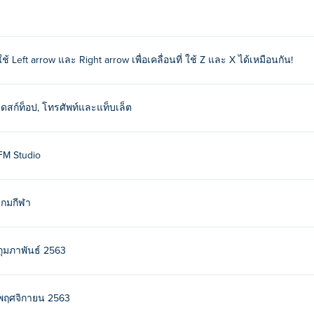
ใช้ Left arrow และ Right arrow เพื่อเคลื่อนที่ ใช้ Z และ X ได้เหมือนกัน!
เดสก์ท็อป, โทรศัพท์และแท็บเล็ต
FM Studio
เกมกีฬา
กุมภาพันธ์ 2563
พฤศจิกายน 2563