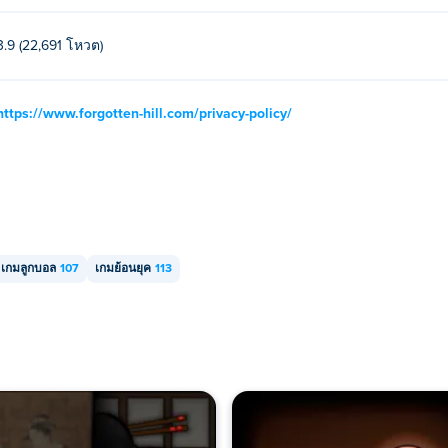
3.9 (22,691 โหวต)
https://www.forgotten-hill.com/privacy-policy/
เกมลูกบอล
107
เกมย้อนยุค
113