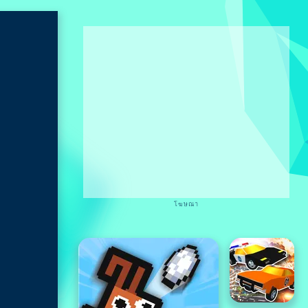
โฆษณา