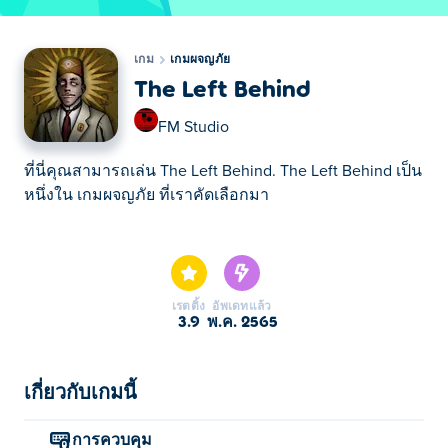
เกม
เกมผจญภัย
The Left Behind
FM Studio
ที่นี่คุณสามารถเล่น The Left Behind. The Left Behind เป็น
หนึ่งใน เกมผจญภัย ที่เราคัดเลือกมา
ที่นี่คุณสามารถเล่น The Left Behind. The Left Behind เป็น
หนึ่งใน เกมผจญภัย ที่เราคัดเลือกมา
เรตติ้ง
อัพเดทแล้ว
3.9
พ.ค. 2565
เกี่ยวกับเกมนี้
การควบคุม