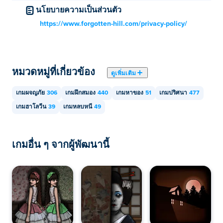
นโยบายความเป็นส่วนตัว
https://www.forgotten-hill.com/privacy-policy/
หมวดหมู่ที่เกี่ยวข้อง
ดูเพิ่มเติม
เกมผจญภัย
306
เกมฝึกสมอง
440
เกมหาของ
51
เกมปริศนา
477
เกมฮาโลวีน
39
เกมหลบหนี
49
เกมอื่น ๆ จากผู้พัฒนานี้