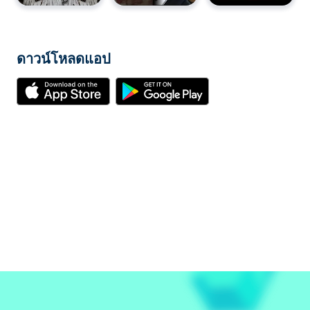
ดาวน์โหลดแอป