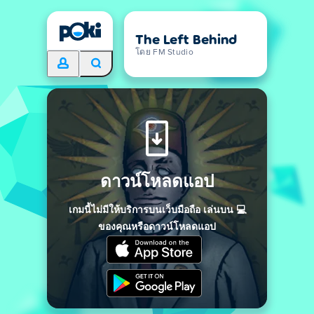
The Left Behind
โดย FM Studio
ดาวน์โหลดแอป
เกมนี้ไม่มีให้บริการบนเว็บมือถือ เล่นบน 💻
ของคุณหรือดาวน์โหลดแอป