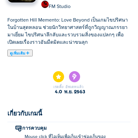
FM Studio
Forgotten Hill Memento: Love Beyond เป็นเกมไขปริศนา
ในบ้านสุดหลอน ช่วยนักวิทยาศาสตร์ที่ถูกวิญญาณภรรยา
มาเยี่ยม ไขปริศนาลึกลับและรวบรวมสิ่งของแปลกๆ เพื่อ
เปิดเผยเรื่องราวอันมืดมิดและน่าขนลุก
ดูเพิ่มเติม
คำเตือนเนื้อหา: เกมนี้มีเนื้อหาเกี่ยวกับการฆ่าตัว
ตาย โปรดใช้วิจารณญาณในการรับชม
Forgotten Hill Memento: Love Beyond คือเกมแนวชี้และ
เรตติ้ง
อัพเดทแล้ว
4.0
พ.ย. 2563
คลิกสุดหลอน เป็นภาคต่อของเกมซีรีส์ Forgotten Hill
Memento ยอดนิยม ครั้งนี้ความรักจะมาเยือนชาวเมือง
Forgotten Hill คุณจะสามารถไขความลับทั้งหมดได้หรือ
เกี่ยวกับเกมนี้
ไม่?
การควบคุม
วิธีการเล่น:
Mouse click ที่ไอเท็มเพื่อเก็บเข้าช่องเก็บของ