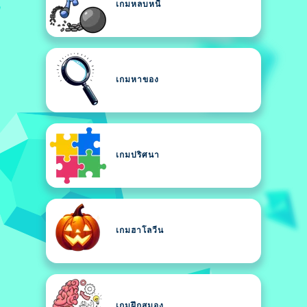
เกมหลบหนี
เกมหาของ
เกมปริศนา
เกมฮาโลวีน
เกมฝึกสมอง