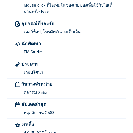
คลิกที่ไอเทมที่สนใจเพื่อหยิบขึ้นมาและเก็บไว้ในคลังของ
Mouse click ที่ไอเท็มในช่องเก็บของเพื่อใช้กับไอเท็
คุณ จากนั้นคุณสามารถคลิกที่ไอเทมเหล่านั้นและนำไปใช้
มอื่นหรือประตู
กับไอเทมหรือประตูอื่นๆ ในเกมได้
อุปกรณ์ที่รองรับ
เกี่ยวกับผู้สร้าง:
เดสก์ท็อป, โทรศัพท์และแท็บเล็ต
Forgotten Hill Memento: Love Beyond สร้างสรรค์โดย FM
นักพัฒนา
Studio ผู้มากความสามารถ นี่คือเกมที่หกของพวกเขา
Poki
FM Studio
หลังจาก
Pixel Volley
-
Forgotten Hill: Fall
-
Forgotten Hill:
Surgery
-
Forgotten Hill: Puppeteer
-
Forgotten Hill
ประเภท
Memento: Playground
และ
Forgotten Hill Memento:
เกมปริศนา
Buried Things
-
วันวางจำหน่าย
ตุลาคม 2563
อัปเดตล่าสุด
พฤศจิกายน 2563
เรตติ้ง