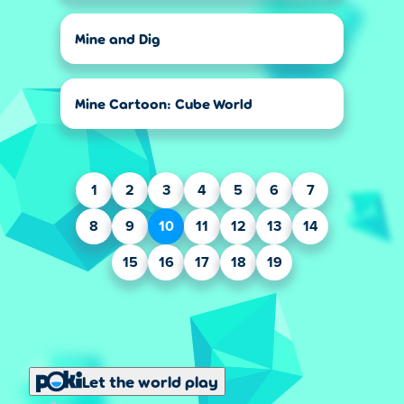
Mine and Dig
Mine Cartoon: Cube World
1
2
3
4
5
6
7
8
9
10
11
12
13
14
15
16
17
18
19
Let the world play