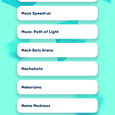
Maze Speedrun
Maze: Path of Light
Mech Bots Arena
Mechabots
Mekorama
Meme Madness