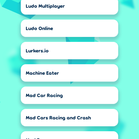
Ludo Multiplayer
Ludo Online
Lurkers.io
Machine Eater
Mad Car Racing
Mad Cars Racing and Crash