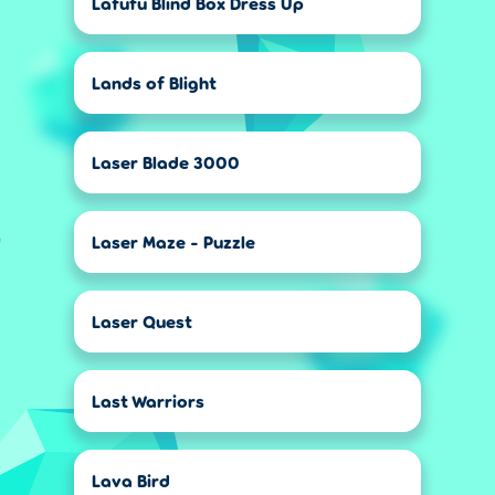
Lafufu Blind Box Dress Up
Lands of Blight
Laser Blade 3000
Laser Maze - Puzzle
Laser Quest
Last Warriors
Lava Bird