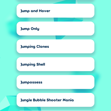
Jump and Hover
Jump Only
Jumping Clones
Jumping Shell
Jumpossess
Jungle Bubble Shooter Mania