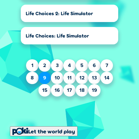
Life Choices 2: Life Simulator
Life Choices: Life Simulator
1
2
3
4
5
6
7
8
9
10
11
12
13
14
15
16
17
18
19
Let the world play