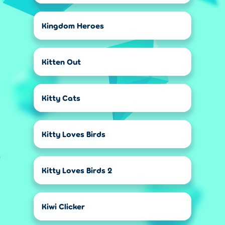
Kingdom Heroes
Kitten Out
Kitty Cats
Kitty Loves Birds
Kitty Loves Birds 2
Kiwi Clicker