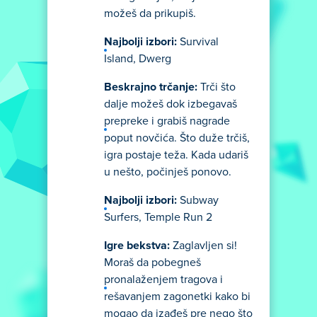
možeš da prikupiš.
Najbolji izbori:
Survival
Island, Dwerg
Beskrajno trčanje:
Trči što
dalje možeš dok izbegavaš
prepreke i grabiš nagrade
poput novčića. Što duže trčiš,
igra postaje teža. Kada udariš
u nešto, počinješ ponovo.
Najbolji izbori:
Subway
Surfers, Temple Run 2
Igre bekstva:
Zaglavljen si!
Moraš da pobegneš
pronalaženjem tragova i
rešavanjem zagonetki kako bi
mogao da izađeš pre nego što