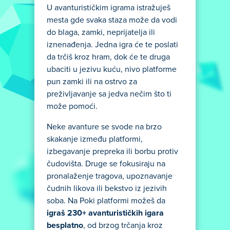
U avanturističkim igrama istražuješ
mesta gde svaka staza može da vodi
do blaga, zamki, neprijatelja ili
iznenađenja. Jedna igra će te poslati
da trčiš kroz hram, dok će te druga
ubaciti u jezivu kuću, nivo platforme
pun zamki ili na ostrvo za
preživljavanje sa jedva nečim što ti
može pomoći.
Neke avanture se svode na brzo
skakanje između platformi,
izbegavanje prepreka ili borbu protiv
čudovišta. Druge se fokusiraju na
pronalaženje tragova, upoznavanje
čudnih likova ili bekstvo iz jezivih
soba. Na Poki platformi možeš da
igraš 230+ avanturističkih igara
besplatno
, od brzog trčanja kroz