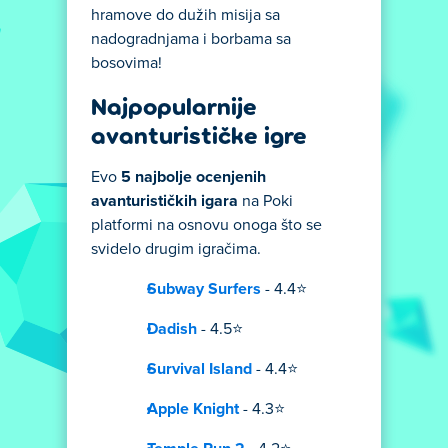
hramove do dužih misija sa
nadogradnjama i borbama sa
bosovima!
Najpopularnije
avanturističke igre
Evo
5 najbolje ocenjenih
avanturističkih igara
na Poki
platformi na osnovu onoga što se
svidelo drugim igračima.
Subway Surfers
- 4.4⭐
Dadish
- 4.5⭐
Survival Island
- 4.4⭐
Apple Knight
- 4.3⭐