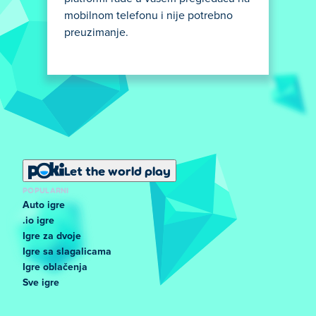
mobilnom telefonu i nije potrebno
preuzimanje.
Let the world play
POPULARNI
Auto igre
.io igre
Igre za dvoje
Igre sa slagalicama
Igre oblačenja
Sve igre