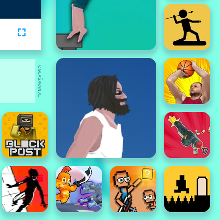
OGLAŠAVANJE