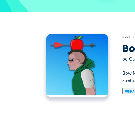
IGRE
Bo
od
Ga
Bow Ma
strelu
PRIKA
Ovde možete igrati Bow Mania. Bow Mania 