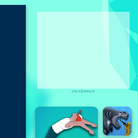
OGLAŠAVANJE