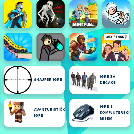
IGRE ZA
SNAJPER IGRE
DEČAKE
IGRE S
AVANTURISTIČKE
KOMPJUTERSKIM
IGRE
MIŠEM