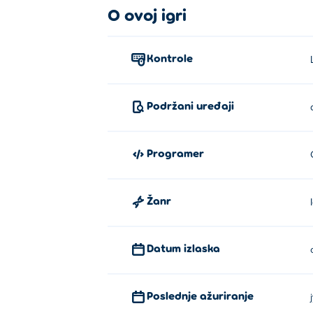
O ovoj igri
Kontrole
Podržani uređaji
Programer
Žanr
Datum izlaska
Poslednje ažuriranje