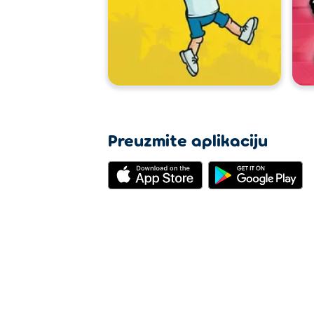
Preuzmite aplikaciju