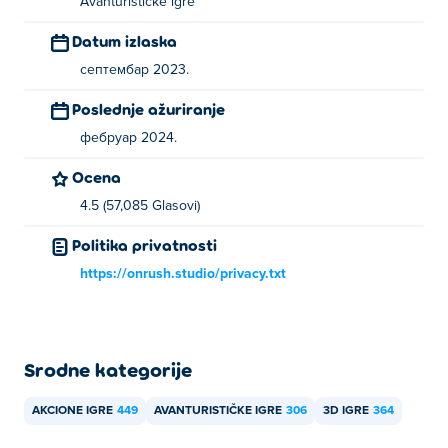
Avanturističke igre
Datum izlaska
септембар 2023.
Poslednje ažuriranje
фебруар 2024.
Ocena
4.5 (57,085 Glasovi)
Politika privatnosti
https://onrush.studio/privacy.txt
Srodne kategorije
AKCIONE IGRE
449
AVANTURISTIČKE IGRE
306
3D IGRE
364