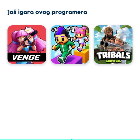
Još igara ovog programera