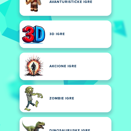
AVANTURISTIČKE IGRE
3D IGRE
AKCIONE IGRE
ZOMBIE IGRE
DINOSAURUSKE IGRE