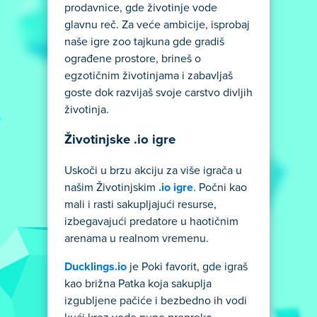
prodavnice, gde životinje vode
glavnu reč. Za veće ambicije, isprobaj
naše igre zoo tajkuna gde gradiš
ograđene prostore, brineš o
egzotičnim životinjama i zabavljaš
goste dok razvijaš svoje carstvo divljih
životinja.
Životinjske .io igre
Uskoči u brzu akciju za više igrača u
našim Životinjskim
.io igre
. Počni kao
mali i rasti sakupljajući resurse,
izbegavajući predatore u haotičnim
arenama u realnom vremenu.
Ducklings.io
je Poki favorit, gde igraš
kao brižna Patka koja sakuplja
izgubljene pačiće i bezbedno ih vodi