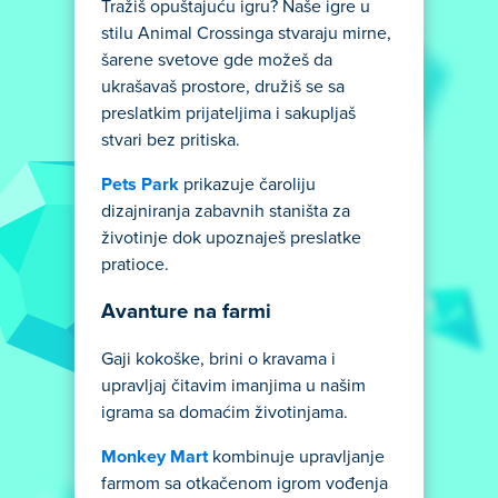
Tražiš opuštajuću igru? Naše igre u
stilu Animal Crossinga stvaraju mirne,
šarene svetove gde možeš da
ukrašavaš prostore, družiš se sa
preslatkim prijateljima i sakupljaš
stvari bez pritiska.
Pets Park
prikazuje čaroliju
dizajniranja zabavnih staništa za
životinje dok upoznaješ preslatke
pratioce.
Avanture na farmi
Gaji kokoške, brini o kravama i
upravljaj čitavim imanjima u našim
igrama sa domaćim životinjama.
Monkey Mart
kombinuje upravljanje
farmom sa otkačenom igrom vođenja