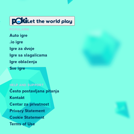
Let the world play
POPULARNI
Auto igre
.io igre
Igre za dvoje
Igre sa slagalicama
Igre oblačenja
Sve igre
HELP AND SUPPORT
Često postavljana pitanja
Kontakt
Centar za privatnost
Privacy Statement
Cookie Statement
Terms of Use