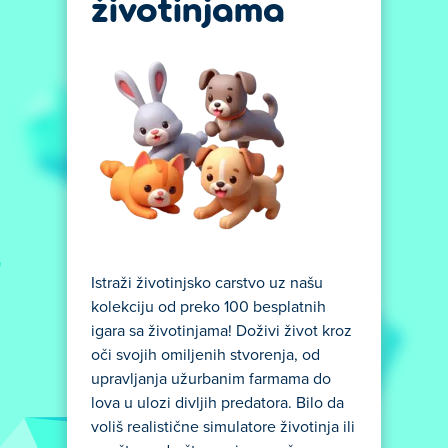
životinjama
Istraži životinjsko carstvo uz našu
kolekciju od preko 100 besplatnih
igara sa životinjama! Doživi život kroz
oči svojih omiljenih stvorenja, od
upravljanja užurbanim farmama do
lova u ulozi divljih predatora. Bilo da
voliš realistične simulatore životinja ili