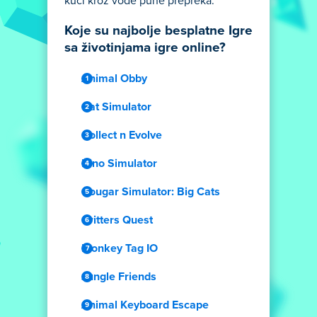
kući kroz vode pune prepreka.
Koje su najbolje besplatne Igre
sa životinjama igre online?
Animal Obby
Cat Simulator
Collect n Evolve
Dino Simulator
Cougar Simulator: Big Cats
Critters Quest
Monkey Tag IO
Jungle Friends
Animal Keyboard Escape