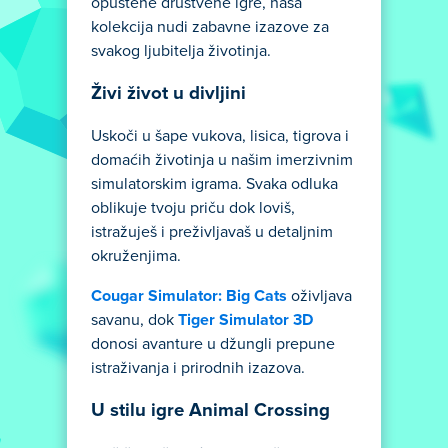
opuštene društvene igre, naša
kolekcija nudi zabavne izazove za
svakog ljubitelja životinja.
Živi život u divljini
Uskoči u šape vukova, lisica, tigrova i
domaćih životinja u našim imerzivnim
simulatorskim igrama. Svaka odluka
oblikuje tvoju priču dok loviš,
istražuješ i preživljavaš u detaljnim
okruženjima.
Cougar Simulator: Big Cats
oživljava
savanu, dok
Tiger Simulator 3D
donosi avanture u džungli prepune
istraživanja i prirodnih izazova.
U stilu igre Animal Crossing