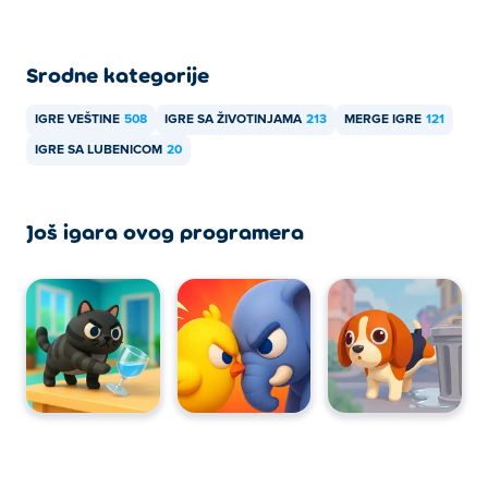
Srodne kategorije
IGRE VEŠTINE
508
IGRE SA ŽIVOTINJAMA
213
MERGE IGRE
121
IGRE SA LUBENICOM
20
Još igara ovog programera