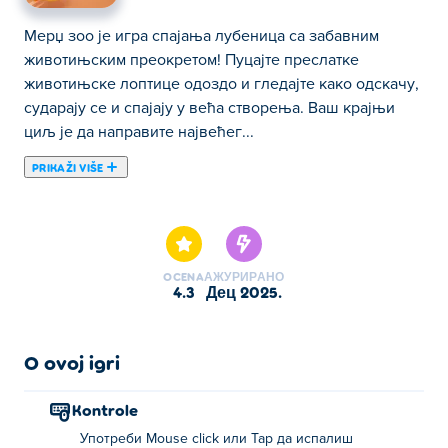
Мерџ зоо је игра спајања лубеница са забавним
животињским преокретом! Пуцајте преслатке
животињске лоптице одоздо и гледајте како одскачу,
сударају се и спајају у већа створења. Ваш крајњи
циљ је да направите највећег...
PRIKAŽI VIŠE
Мерџ зоо је игра спајања лубеница са забавним
животињским преокретом! Пуцајте преслатке
животињске лоптице одоздо и гледајте како одскачу,
сударају се и спајају у већа створења. Ваш крајњи
OCENA
АЖУРИРАНО
циљ је да направите највећег слона! Али будите
4.3
дец 2025.
опрезни, ако било која животиња пређе горњу
линију, игра је готова! Можете ли се спојењем
пробити до врха зоолошког врта?
O ovoj igri
Како играти Мерџ Зоо?
Kontrole
Употреби Mouse click или Tap да испалиш
Кликните или додирните да бисте пуцали у