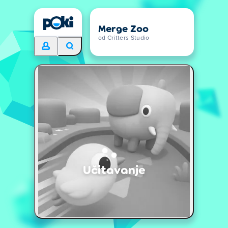
Merge Zoo
od Critters Studio
Učitavanje