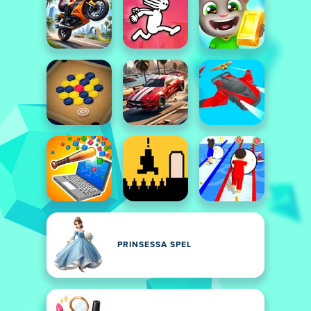
PRINSESSA SPEL