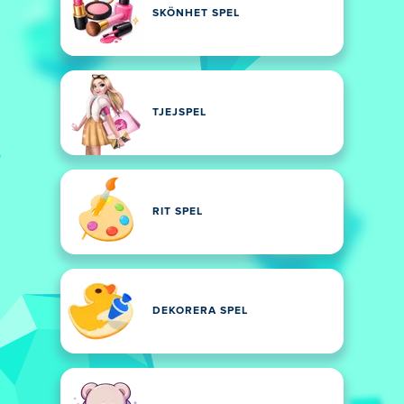
SKÖNHET SPEL
TJEJSPEL
RIT SPEL
DEKORERA SPEL