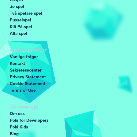
Bilspel
.io spel
Två spelare spel
Pusselspel
Klä På-spel
Alla spel
HJÄLP OCH SUPPORT
Vanliga frågor
Kontakt
Sekretesscenter
Privacy Statement
Cookie Statement
Terms of Use
LÄR KÄNNA OSS
Om oss
Poki for Developers
Poki Kids
Blog