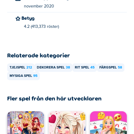
november 2020
Betyg
4.2 (413,373 röster)
Relaterade kategorier
TJEJSPEL
212
DEKORERA SPEL
38
RIT SPEL
45
FÄRGSPEL
58
MYSIGA SPEL
95
Fler spel från den här utvecklaren