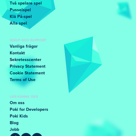
Två spelare spel
Pusselspel
Klä På-spel
Alla spel
HJÄLP OCH SUPPORT
Vanliga frågor
Kontakt
Sekretesscenter
Privacy Statement
Cookie Statement
Terms of Use
LÄR KÄNNA OSS
Om oss
Poki for Developers
Poki Kids
Blog
Jobb