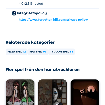
4.0 (2,316 röster)
Du kan spela Pizza Planet gratis på Poki.
Integritetspolicy
Kan jag spela Pizza Planet på mobila enheter
https://www.forgotten-hill.com/privacy-policy/
och datorer?
Pizza Planet kan spelas på din dator och mobila enheter
som telefoner och surfplattor.
Relaterade kategorier
PIZZA SPEL
12
MAT SPEL
96
TYCOON SPEL
88
Fler spel från den här utvecklaren