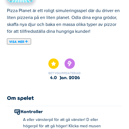
Pizza Planet är ett roligt simuleringsspel där du driver en
liten pizzeria på en liten planet. Odla dina egna grödor,
skaffa nya djur och baka en massa olika typer av pizzor
för att tillfredsställa dina hungriga kunder!
VISA MER
Pizza Planet är ett roligt simuleringsspel där du driver en
liten pizzeria på en liten planet. Odla dina egna grödor,
skaffa nya djur och baka en massa olika typer av pizzor
för att tillfredsställa dina hungriga kunder! Vilket recept
BETYG
UPPDATERAD
kommer du att hitta på härnäst?
4.0
jan. 2026
Hur spelar man Pizza Planet?
Om spelet
Dator: Flytta åt vänster genom att trycka på A eller
vänsterpil, flytta åt höger genom att trycka på D eller
Kontroller
högerpil. För att interagera med något eller gå in i en
A eller vänsterpil för att gå vänster! D eller
byggnad, stå helt enkelt framför det en stund. Klicka på
högerpil för att gå höger! Klicka med musen
dina växter/djur för att uppgradera dem. Mobil: Tryck på