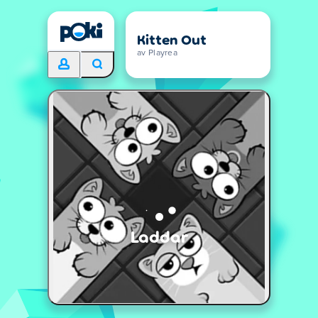
Kitten Out
av Playrea
Laddar