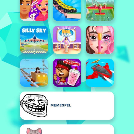
MEMESPEL