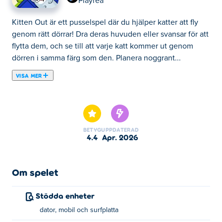
Playrea
Kitten Out är ett pusselspel där du hjälper katter att fly
genom rätt dörrar! Dra deras huvuden eller svansar för att
flytta dem, och se till att varje katt kommer ut genom
dörren i samma färg som den. Planera noggrant...
VISA MER
Kitten Out är ett pusselspel där du hjälper katter att fly
genom rätt dörrar! Dra deras huvuden eller svansar för att
flytta dem, och se till att varje katt kommer ut genom
dörren i samma färg som den. Planera noggrant för att
BETYG
UPPDATERAD
undvika att fastna och lös varje nivå smidigt. Njut av
4.4
apr. 2026
roliga bonusbanor där du parkerar katterna i rätt ordning
för en extra utmaning. Vägled varje kattunge till rätt
utgång och lös pusslet med spinnande precision!
Om spelet
Hur spelar man Kitten Out?
Stödda enheter
dator, mobil och surfplatta
Klicka och håll för att dra katten.