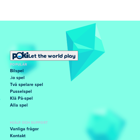
Let the world play
POPULÄR
Bilspel
.io spel
Två spelare spel
Pusselspel
Klä På-spel
Alla spel
HJÄLP OCH SUPPORT
Vanliga frågor
Kontakt