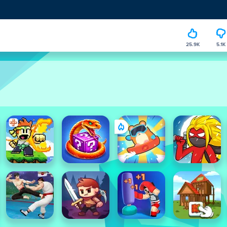
25.9K
5.1K