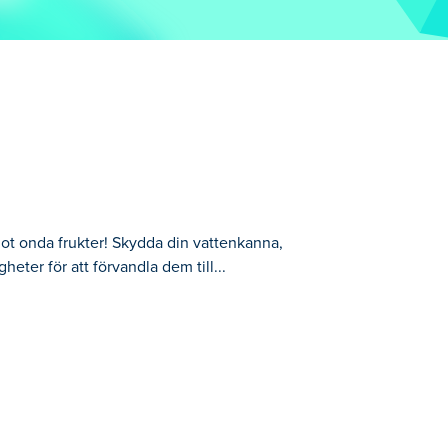
 mot onda frukter! Skydda din vattenkanna,
eter för att förvandla dem till...
kanna, skär genom vågor av rasande
a kraftfulla uppgraderingar och håll