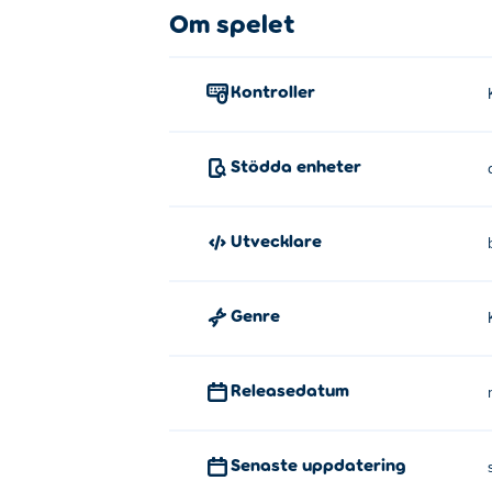
Om spelet
Vänsterklicka för att attackera. Senare kom
använda dem.
Kontroller
Vem skapade Fruits of Fury?
Fruits of Fury är skapad av berru & para. De
Stödda enheter
Hur kan jag spela Fruits of Fury gr
Du kan spela Fruits of Fury gratis på Poki.
Utvecklare
Kan jag spela Fruits of Fury på mo
Genre
Fruits of Fury kan spelas på din dator och
Releasedatum
Senaste uppdatering