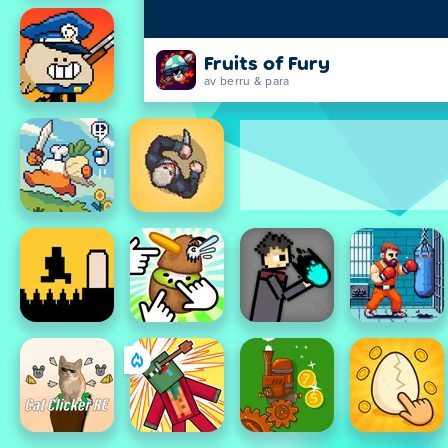
Fruits of Fury
av berru & para