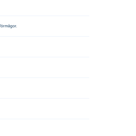
u kan trycka på enligt tangenterna för att
 förmågor.