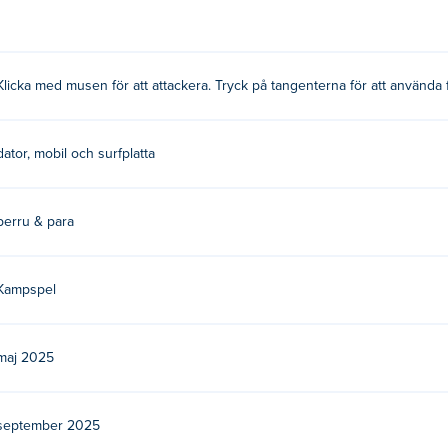
mer du att låsa upp alla typer av färdigheter under striden, och d
Klicka med musen för att attackera. Tryck på tangenterna för att använda
tta är deras första spel på Poki!
dator, mobil och surfplatta
atis?
berru & para
bila enheter och stationära enheter?
Kampspel
 mobila enheter som telefoner och surfplattor.
maj 2025
september 2025