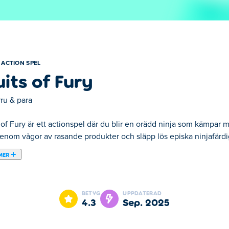
ACTION SPEL
uits of Fury
ru & para
 of Fury är ett actionspel där du blir en orädd ninja som kämpar
enom vågor av rasande produkter och släpp lös episka ninjafärdigh
MER
ir en orädd ninja som kämpar mot onda frukter! Skydda din vatten
eter för att förvandla dem till juice! Uppgradera dina förmågor, t
BETYG
UPPDATERAD
va, tärna och erövra den fruktiga ilskan? Låt oss börja juice
4.3
sep. 2025