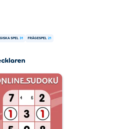
ISKA SPEL
31
FRÅGESPEL
21
ecklaren