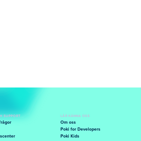
CH SUPPORT
LÄR KÄNNA OSS
frågor
Om oss
Poki for Developers
scenter
Poki Kids