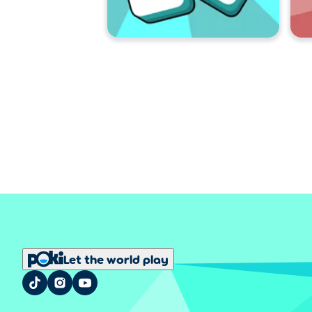
Let the world play