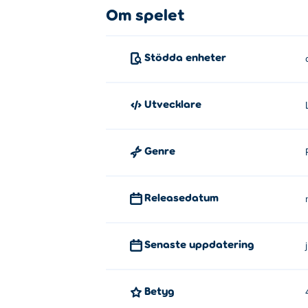
Om spelet
Stödda enheter
Utvecklare
Genre
Releasedatum
Senaste uppdatering
Betyg