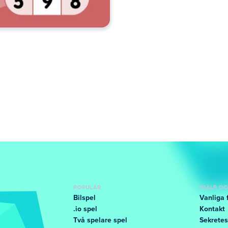
POPULÄR
HJÄLP O
Bilspel
Vanliga 
.io spel
Kontakt
Två spelare spel
Sekretes