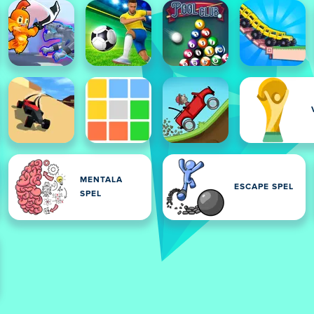
MENTALA
ESCAPE SPEL
SPEL