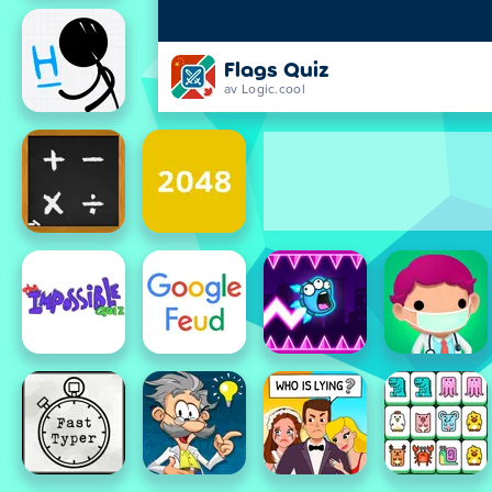
Flags Quiz
av Logic.cool