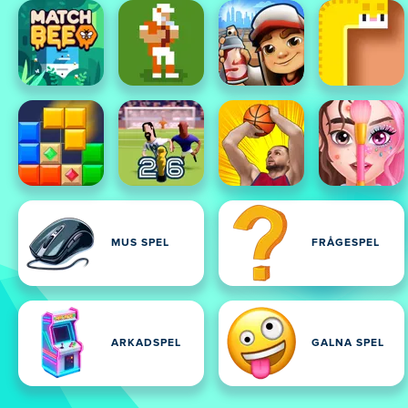
MUS SPEL
FRÅGESPEL
ARKADSPEL
GALNA SPEL