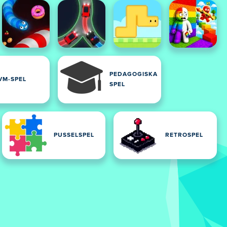
PEDAGOGISKA
VM-SPEL
SPEL
PUSSELSPEL
RETROSPEL