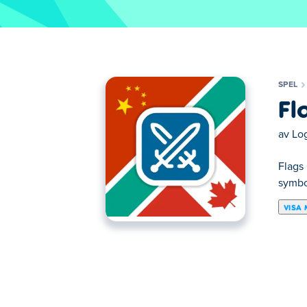
SPEL
Fl
av
Log
Flags 
symbol
VISA 
Här kan du spela Flags Quiz. Flags Quiz är