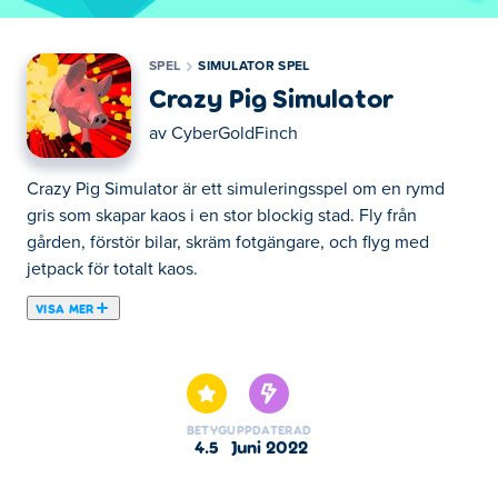
SPEL
SIMULATOR SPEL
Crazy Pig Simulator
av
CyberGoldFinch
Crazy Pig Simulator är ett simuleringsspel om en rymd
gris som skapar kaos i en stor blockig stad. Fly från
gården, förstör bilar, skräm fotgängare, och flyg med
jetpack för totalt kaos.
VISA MER
Här kan du spela Crazy Pig Simulator. Crazy Pig Simulator
är ett av våra utvalda Simulator spel.
BETYG
UPPDATERAD
4.5
juni 2022