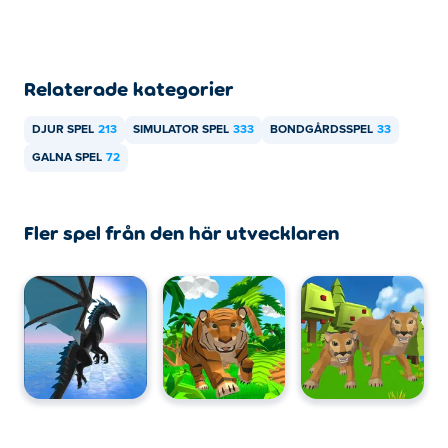
Relaterade kategorier
DJUR SPEL
213
SIMULATOR SPEL
333
BONDGÅRDSSPEL
33
GALNA SPEL
72
Fler spel från den här utvecklaren