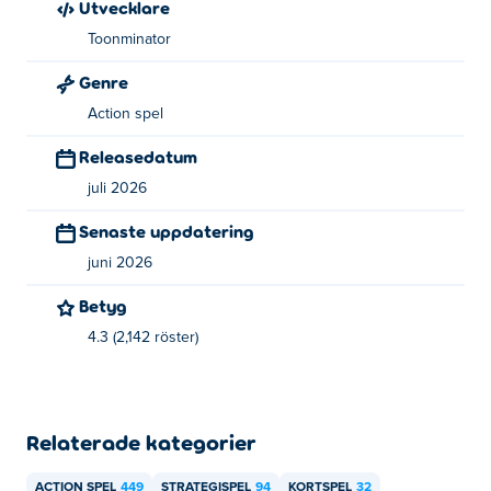
Utvecklare
Vem skapade Clash of Cards?
Toonminator
Clash of Cards är skapat av Toonminator. Spela deras
Genre
andra spel på Poki:
Push Titans
!
Action spel
Hur kan jag spela Clash of Cards gratis?
Releasedatum
Du kan spela Clash of Cards gratis på Poki.
juli 2026
Kan jag spela Clash of Cards på mobila
Senaste uppdatering
enheter och datorer?
juni 2026
Clash of Cards kan spelas på din dator och mobila
Betyg
enheter som telefoner och surfplattor.
4.3 (2,142 röster)
Relaterade kategorier
ACTION SPEL
449
STRATEGISPEL
94
KORTSPEL
32