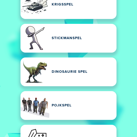
KRIGSSPEL
STICKMANSPEL
DINOSAURIE SPEL
POJKSPEL