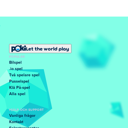
Let the world play
POPULÄR
Bilspel
.io spel
Två spelare spel
Pusselspel
Klä På-spel
Alla spel
HJÄLP OCH SUPPORT
Vanliga frågor
Kontakt