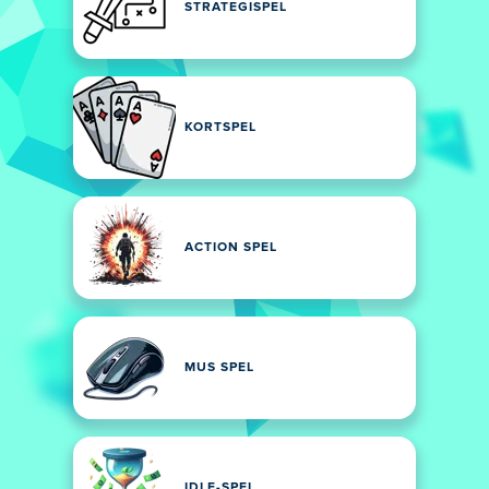
STRATEGISPEL
KORTSPEL
ACTION SPEL
MUS SPEL
IDLE-SPEL