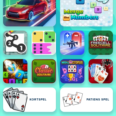
KORTSPEL
PATIENS SPEL