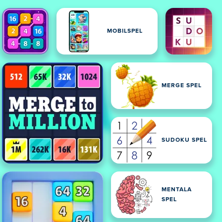
MOBILSPEL
MERGE SPEL
SUDOKU SPEL
MENTALA
SPEL