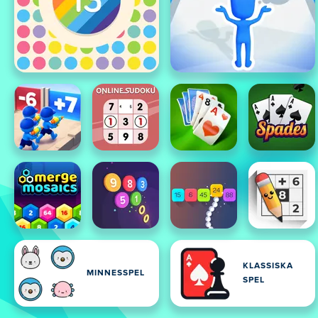
KLASSISKA
MINNESSPEL
SPEL