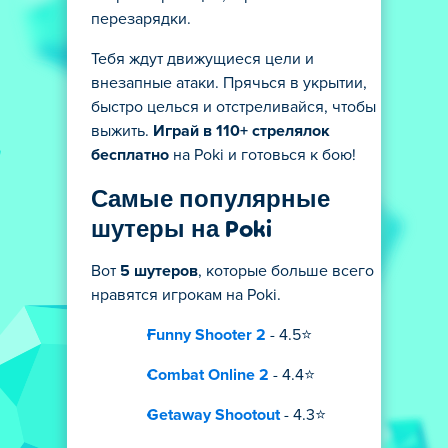
перезарядки.
Тебя ждут движущиеся цели и
внезапные атаки. Прячься в укрытии,
быстро целься и отстреливайся, чтобы
выжить.
Играй в 110+ стрелялок
бесплатно
на Poki и готовься к бою!
Самые популярные
шутеры на Poki
Вот
5 шутеров
, которые больше всего
нравятся игрокам на Poki.
Funny Shooter 2
- 4.5⭐
Combat Online 2
- 4.4⭐
Getaway Shootout
- 4.3⭐