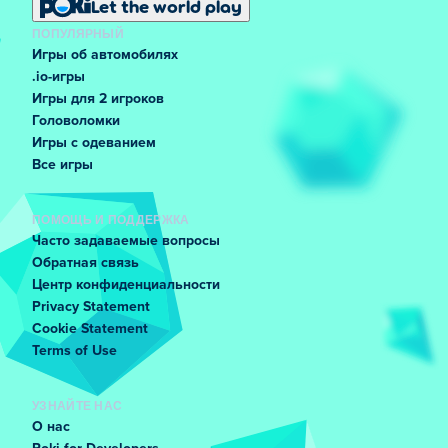
Let the world play
ПОПУЛЯРНЫЙ
Игры об автомобилях
.io-игры
Игры для 2 игроков
Головоломки
Игры с одеванием
Все игры
ПОМОЩЬ И ПОДДЕРЖКА
Часто задаваемые вопросы
Обратная связь
Центр конфиденциальности
Privacy Statement
Cookie Statement
Terms of Use
УЗНАЙТЕ НАС
О нас