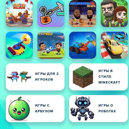
ИГРЫ В
ИГРЫ ДЛЯ 2
СТИЛЕ
ИГРОКОВ
MINECRAFT
ИГРЫ С
ИГРЫ О
АРБУЗОМ
РОБОТАХ