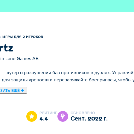
ИГРЫ ДЛЯ 2 ИГРОКОВ
rtz
lin Lane Games AB
 — шутер о разрушении баз противников в дуэлях. Управляй
 для защиты крепости и перезаряжайте боеприпасы, чтобы 
ЗАТЬ ЕЩЁ
 одна наших лучших игр из категории Игры для 2 игроков.
РЕЙТИНГ
ОБНОВЛЕНО
4.4
сент. 2022 г.