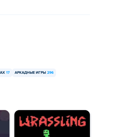
ТАХ
17
АРКАДНЫЕ ИГРЫ
296