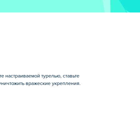
те настраиваемой турелью, ставьте
уничтожить вражеские укрепления.