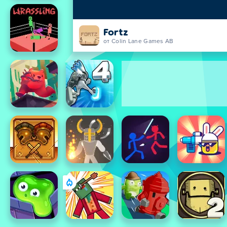
Fortz
от Colin Lane Games AB