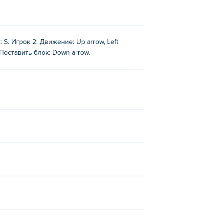
 S. Игрок 2: Движение: Up arrow, Left
. Поставить блок: Down arrow.